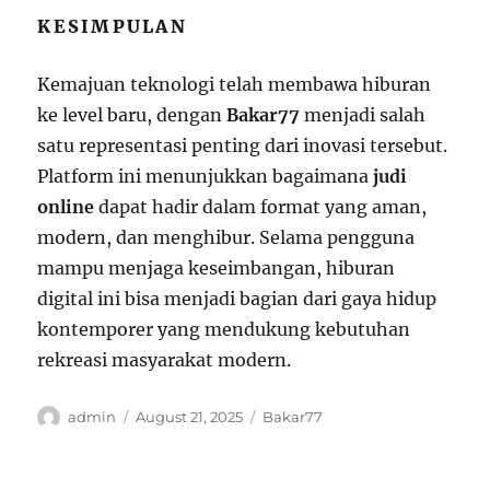
KESIMPULAN
Kemajuan teknologi telah membawa hiburan
ke level baru, dengan
Bakar77
menjadi salah
satu representasi penting dari inovasi tersebut.
Platform ini menunjukkan bagaimana
judi
online
dapat hadir dalam format yang aman,
modern, dan menghibur. Selama pengguna
mampu menjaga keseimbangan, hiburan
digital ini bisa menjadi bagian dari gaya hidup
kontemporer yang mendukung kebutuhan
rekreasi masyarakat modern.
Author
Posted
Tags
admin
August 21, 2025
Bakar77
on