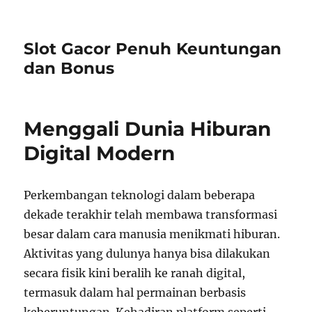
Slot Gacor Penuh Keuntungan
dan Bonus
Menggali Dunia Hiburan
Digital Modern
Perkembangan teknologi dalam beberapa
dekade terakhir telah membawa transformasi
besar dalam cara manusia menikmati hiburan.
Aktivitas yang dulunya hanya bisa dilakukan
secara fisik kini beralih ke ranah digital,
termasuk dalam hal permainan berbasis