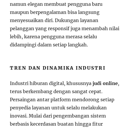
namun elegan membuat pengguna baru
maupun berpengalaman bisa langsung
menyesuaikan diri. Dukungan layanan
pelanggan yang responsif juga menambah nilai
lebih, karena pengguna merasa selalu
didampingi dalam setiap langkah.
TREN DAN DINAMIKA INDUSTRI
Industri hiburan digital, khususnya
judi online
,
terus berkembang dengan sangat cepat.
Persaingan antar platform mendorong setiap
penyedia layanan untuk selalu melakukan
inovasi. Mulai dari pengembangan sistem
berbasis kecerdasan buatan hingga fitur