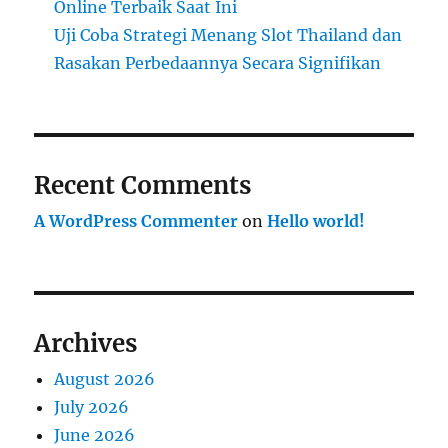
Online Terbaik Saat Ini
Uji Coba Strategi Menang Slot Thailand dan
Rasakan Perbedaannya Secara Signifikan
Recent Comments
A WordPress Commenter
on
Hello world!
Archives
August 2026
July 2026
June 2026