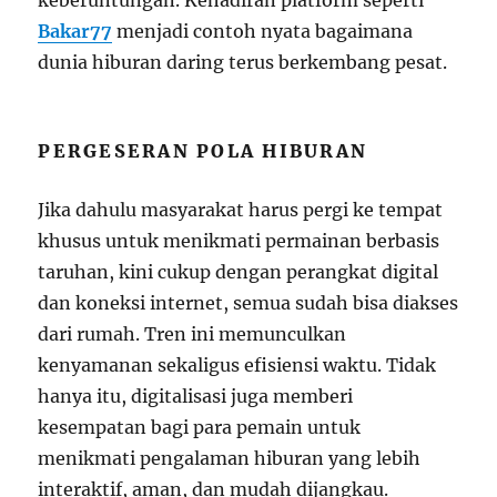
keberuntungan. Kehadiran platform seperti
Bakar77
menjadi contoh nyata bagaimana
dunia hiburan daring terus berkembang pesat.
PERGESERAN POLA HIBURAN
Jika dahulu masyarakat harus pergi ke tempat
khusus untuk menikmati permainan berbasis
taruhan, kini cukup dengan perangkat digital
dan koneksi internet, semua sudah bisa diakses
dari rumah. Tren ini memunculkan
kenyamanan sekaligus efisiensi waktu. Tidak
hanya itu, digitalisasi juga memberi
kesempatan bagi para pemain untuk
menikmati pengalaman hiburan yang lebih
interaktif, aman, dan mudah dijangkau.