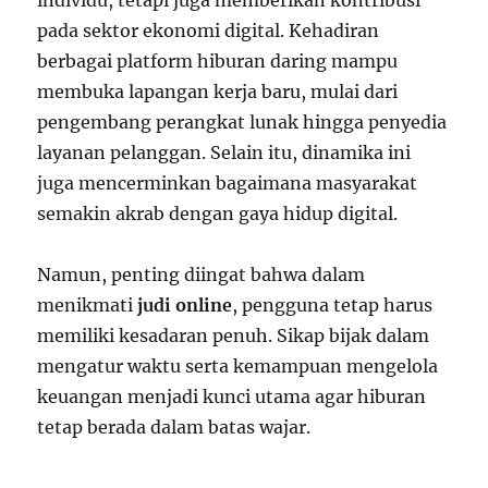
individu, tetapi juga memberikan kontribusi
pada sektor ekonomi digital. Kehadiran
berbagai platform hiburan daring mampu
membuka lapangan kerja baru, mulai dari
pengembang perangkat lunak hingga penyedia
layanan pelanggan. Selain itu, dinamika ini
juga mencerminkan bagaimana masyarakat
semakin akrab dengan gaya hidup digital.
Namun, penting diingat bahwa dalam
menikmati
judi online
, pengguna tetap harus
memiliki kesadaran penuh. Sikap bijak dalam
mengatur waktu serta kemampuan mengelola
keuangan menjadi kunci utama agar hiburan
tetap berada dalam batas wajar.