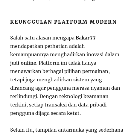
KEUNGGULAN PLATFORM MODERN
Salah satu alasan mengapa
Bakar77
mendapatkan perhatian adalah
kemampuannya menghadirkan inovasi dalam
judi online
. Platform ini tidak hanya
menawarkan berbagai pilihan permainan,
tetapi juga menghadirkan sistem yang
dirancang agar pengguna merasa nyaman dan
terlindungi. Dengan teknologi keamanan
terkini, setiap transaksi dan data pribadi
pengguna dijaga secara ketat.
Selain itu, tampilan antarmuka yang sederhana