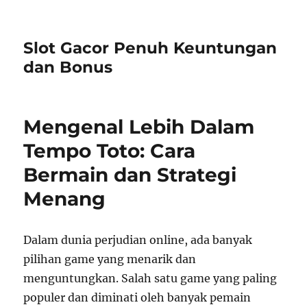
Slot Gacor Penuh Keuntungan
dan Bonus
Mengenal Lebih Dalam
Tempo Toto: Cara
Bermain dan Strategi
Menang
Dalam dunia perjudian online, ada banyak
pilihan game yang menarik dan
menguntungkan. Salah satu game yang paling
populer dan diminati oleh banyak pemain