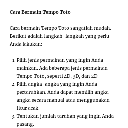
Cara Bermain Tempo Toto
Cara bermain Tempo Toto sangatlah mudah.
Berikut adalah langkah-langkah yang perlu
Anda lakukan:
Pilih jenis permainan yang ingin Anda
mainkan. Ada beberapa jenis permainan
Tempo Toto, seperti 4D, 3D, dan 2D.
Pilih angka-angka yang ingin Anda
pertaruhkan. Anda dapat memilih angka-
angka secara manual atau menggunakan
fitur acak.
Tentukan jumlah taruhan yang ingin Anda
pasang.