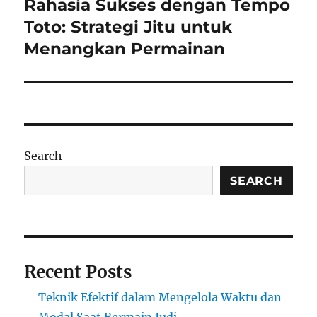
Rahasia Sukses dengan Tempo
Next
post:
Toto: Strategi Jitu untuk
Menangkan Permainan
Search
SEARCH
Recent Posts
Teknik Efektif dalam Mengelola Waktu dan