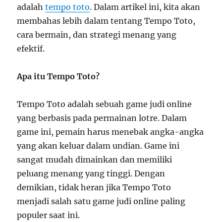
adalah
tempo toto
. Dalam artikel ini, kita akan
membahas lebih dalam tentang Tempo Toto,
cara bermain, dan strategi menang yang
efektif.
Apa itu Tempo Toto?
Tempo Toto adalah sebuah game judi online
yang berbasis pada permainan lotre. Dalam
game ini, pemain harus menebak angka-angka
yang akan keluar dalam undian. Game ini
sangat mudah dimainkan dan memiliki
peluang menang yang tinggi. Dengan
demikian, tidak heran jika Tempo Toto
menjadi salah satu game judi online paling
populer saat ini.