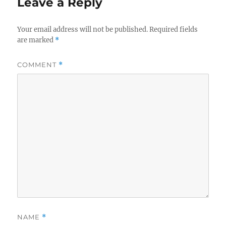
Leave a Reply
Your email address will not be published.
Required fields
are marked
*
COMMENT
*
NAME
*