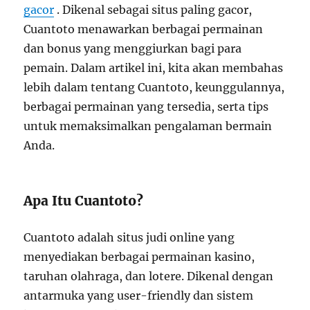
gacor
. Dikenal sebagai situs paling gacor,
Cuantoto menawarkan berbagai permainan
dan bonus yang menggiurkan bagi para
pemain. Dalam artikel ini, kita akan membahas
lebih dalam tentang Cuantoto, keunggulannya,
berbagai permainan yang tersedia, serta tips
untuk memaksimalkan pengalaman bermain
Anda.
Apa Itu Cuantoto?
Cuantoto adalah situs judi online yang
menyediakan berbagai permainan kasino,
taruhan olahraga, dan lotere. Dikenal dengan
antarmuka yang user-friendly dan sistem