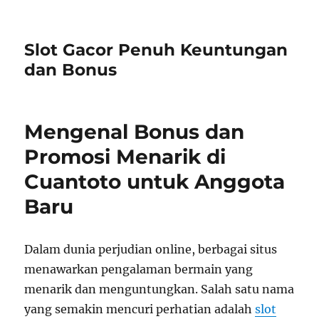
Slot Gacor Penuh Keuntungan
dan Bonus
Mengenal Bonus dan
Promosi Menarik di
Cuantoto untuk Anggota
Baru
Dalam dunia perjudian online, berbagai situs
menawarkan pengalaman bermain yang
menarik dan menguntungkan. Salah satu nama
yang semakin mencuri perhatian adalah
slot