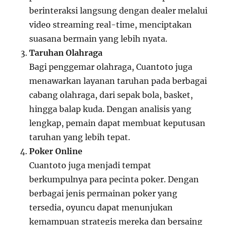
berinteraksi langsung dengan dealer melalui
video streaming real-time, menciptakan
suasana bermain yang lebih nyata.
Taruhan Olahraga
Bagi penggemar olahraga, Cuantoto juga
menawarkan layanan taruhan pada berbagai
cabang olahraga, dari sepak bola, basket,
hingga balap kuda. Dengan analisis yang
lengkap, pemain dapat membuat keputusan
taruhan yang lebih tepat.
Poker Online
Cuantoto juga menjadi tempat
berkumpulnya para pecinta poker. Dengan
berbagai jenis permainan poker yang
tersedia, oyuncu dapat menunjukan
kemampuan strategis mereka dan bersaing