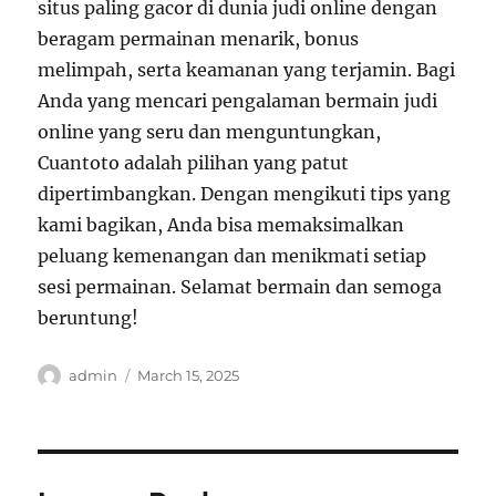
situs paling gacor di dunia judi online dengan
beragam permainan menarik, bonus
melimpah, serta keamanan yang terjamin. Bagi
Anda yang mencari pengalaman bermain judi
online yang seru dan menguntungkan,
Cuantoto adalah pilihan yang patut
dipertimbangkan. Dengan mengikuti tips yang
kami bagikan, Anda bisa memaksimalkan
peluang kemenangan dan menikmati setiap
sesi permainan. Selamat bermain dan semoga
beruntung!
Author
Posted
admin
March 15, 2025
on