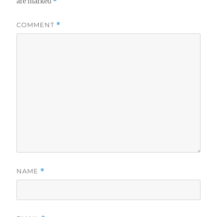
are marked
*
COMMENT
*
NAME
*