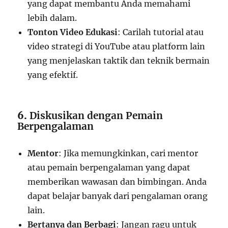
yang dapat membantu Anda memahami
lebih dalam.
Tonton Video Edukasi
: Carilah tutorial atau
video strategi di YouTube atau platform lain
yang menjelaskan taktik dan teknik bermain
yang efektif.
6.
Diskusikan dengan Pemain
Berpengalaman
Mentor
: Jika memungkinkan, cari mentor
atau pemain berpengalaman yang dapat
memberikan wawasan dan bimbingan. Anda
dapat belajar banyak dari pengalaman orang
lain.
Bertanya dan Berbagi
: Jangan ragu untuk