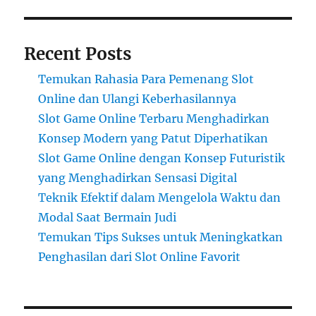
Recent Posts
Temukan Rahasia Para Pemenang Slot
Online dan Ulangi Keberhasilannya
Slot Game Online Terbaru Menghadirkan
Konsep Modern yang Patut Diperhatikan
Slot Game Online dengan Konsep Futuristik
yang Menghadirkan Sensasi Digital
Teknik Efektif dalam Mengelola Waktu dan
Modal Saat Bermain Judi
Temukan Tips Sukses untuk Meningkatkan
Penghasilan dari Slot Online Favorit