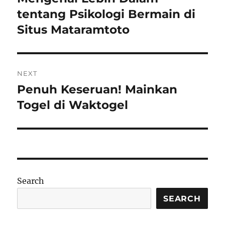
post:
tentang Psikologi Bermain di
Situs Mataramtoto
NEXT
Penuh Keseruan! Mainkan
Next
post:
Togel di Waktogel
Search
SEARCH