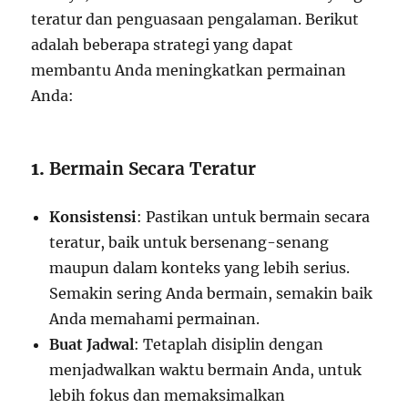
teratur dan penguasaan pengalaman. Berikut
adalah beberapa strategi yang dapat
membantu Anda meningkatkan permainan
Anda:
1.
Bermain Secara Teratur
Konsistensi
: Pastikan untuk bermain secara
teratur, baik untuk bersenang-senang
maupun dalam konteks yang lebih serius.
Semakin sering Anda bermain, semakin baik
Anda memahami permainan.
Buat Jadwal
: Tetaplah disiplin dengan
menjadwalkan waktu bermain Anda, untuk
lebih fokus dan memaksimalkan