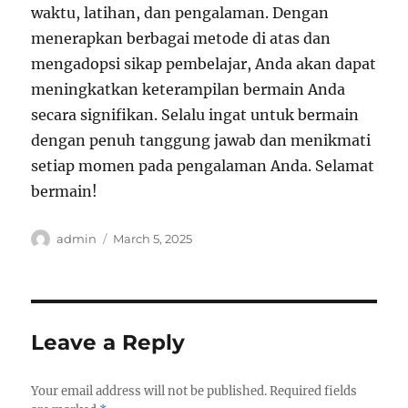
waktu, latihan, dan pengalaman. Dengan
menerapkan berbagai metode di atas dan
mengadopsi sikap pembelajar, Anda akan dapat
meningkatkan keterampilan bermain Anda
secara signifikan. Selalu ingat untuk bermain
dengan penuh tanggung jawab dan menikmati
setiap momen pada pengalaman Anda. Selamat
bermain!
Author
Posted
admin
March 5, 2025
on
Leave a Reply
Your email address will not be published.
Required fields