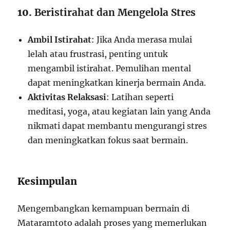
10.
Beristirahat dan Mengelola Stres
Ambil Istirahat
: Jika Anda merasa mulai
lelah atau frustrasi, penting untuk
mengambil istirahat. Pemulihan mental
dapat meningkatkan kinerja bermain Anda.
Aktivitas Relaksasi
: Latihan seperti
meditasi, yoga, atau kegiatan lain yang Anda
nikmati dapat membantu mengurangi stres
dan meningkatkan fokus saat bermain.
Kesimpulan
Mengembangkan kemampuan bermain di
Mataramtoto adalah proses yang memerlukan