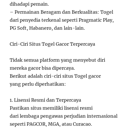
dihadapi pemain.
– Permainan Beragam dan Berkualitas: Togel
dari penyedia terkenal seperti Pragmatic Play,
PG Soft, Habanero, dan lain-lain.
Ciri-Ciri Situs Togel Gacor Terpercaya
Tidak semua platform yang menyebut diri
mereka gacor bisa dipercaya.
Berikut adalah ciri-ciri situs Togel gacor
yang perlu diperhatikan:
1. Lisensi Resmi dan Terpercaya
Pastikan situs memiliki lisensi resmi
dari lembaga pengawas perjudian internasional
seperti PAGCOR, MGA, atau Curacao.