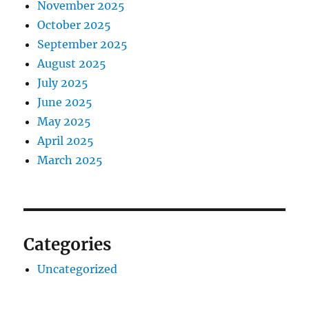
November 2025
October 2025
September 2025
August 2025
July 2025
June 2025
May 2025
April 2025
March 2025
Categories
Uncategorized