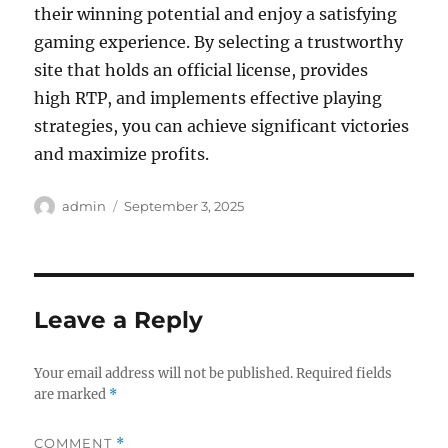
their winning potential and enjoy a satisfying
gaming experience. By selecting a trustworthy
site that holds an official license, provides
high RTP, and implements effective playing
strategies, you can achieve significant victories
and maximize profits.
Author
Posted
admin
September 3, 2025
on
Leave a Reply
Your email address will not be published.
Required fields
are marked
*
COMMENT
*