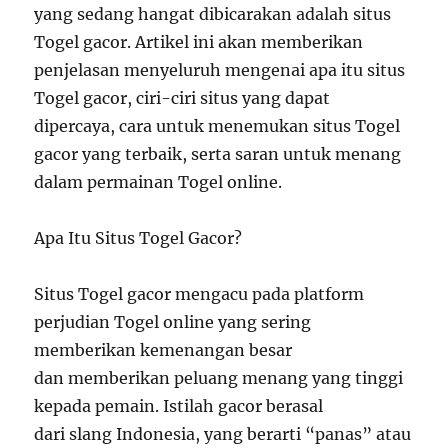
yang sedang hangat dibicarakan adalah situs
Togel gacor. Artikel ini akan memberikan
penjelasan menyeluruh mengenai apa itu situs
Togel gacor, ciri-ciri situs yang dapat
dipercaya, cara untuk menemukan situs Togel
gacor yang terbaik, serta saran untuk menang
dalam permainan Togel online.
Apa Itu Situs Togel Gacor?
Situs Togel gacor mengacu pada platform
perjudian Togel online yang sering
memberikan kemenangan besar
dan memberikan peluang menang yang tinggi
kepada pemain. Istilah gacor berasal
dari slang Indonesia, yang berarti “panas” atau