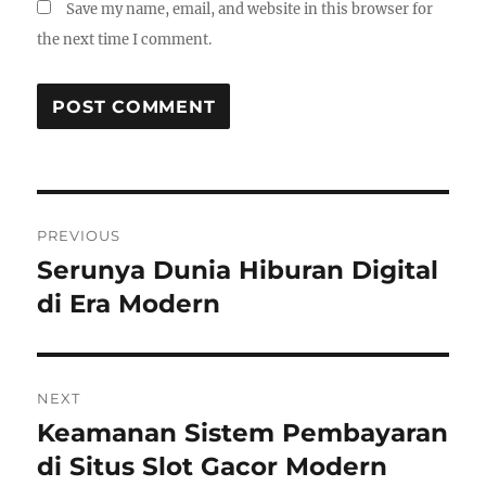
Save my name, email, and website in this browser for
the next time I comment.
Post
PREVIOUS
navigation
Serunya Dunia Hiburan Digital
Previous
post:
di Era Modern
NEXT
Keamanan Sistem Pembayaran
Next
post:
di Situs Slot Gacor Modern