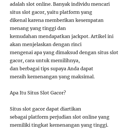
adalah slot online. Banyak individu mencari
situs slot gacor, yaitu platform yang
dikenal karena memberikan kesempatan
menang yang tinggi dan
kemudahan mendapatkan jackpot. Artikel ini
akan menjelaskan dengan rinci
mengenai apa yang dimaksud dengan situs slot
gacor, cara untuk memilihnya,
dan berbagai tips supaya Anda dapat
meraih kemenangan yang maksimal.
Apa Itu Situs Slot Gacor?
Situs slot gacor dapat diartikan
sebagai platform perjudian slot online yang
memiliki tingkat kemenangan yang tinggi.