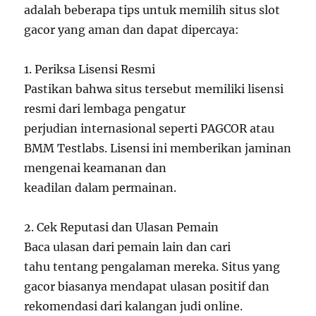
adalah beberapa tips untuk memilih situs slot
gacor yang aman dan dapat dipercaya:
1. Periksa Lisensi Resmi
Pastikan bahwa situs tersebut memiliki lisensi
resmi dari lembaga pengatur
perjudian internasional seperti PAGCOR atau
BMM Testlabs. Lisensi ini memberikan jaminan
mengenai keamanan dan
keadilan dalam permainan.
2. Cek Reputasi dan Ulasan Pemain
Baca ulasan dari pemain lain dan cari
tahu tentang pengalaman mereka. Situs yang
gacor biasanya mendapat ulasan positif dan
rekomendasi dari kalangan judi online.