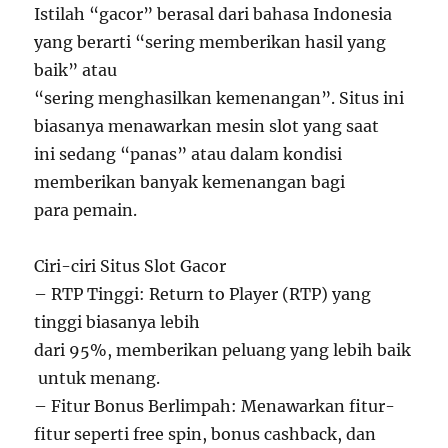
Istilah “gacor” berasal dari bahasa Indonesia
yang berarti “sering memberikan hasil yang
baik” atau
“sering menghasilkan kemenangan”. Situs ini
biasanya menawarkan mesin slot yang saat
ini sedang “panas” atau dalam kondisi
memberikan banyak kemenangan bagi
para pemain.
Ciri-ciri Situs Slot Gacor
– RTP Tinggi: Return to Player (RTP) yang
tinggi biasanya lebih
dari 95%, memberikan peluang yang lebih baik
untuk menang.
– Fitur Bonus Berlimpah: Menawarkan fitur-
fitur seperti free spin, bonus cashback, dan