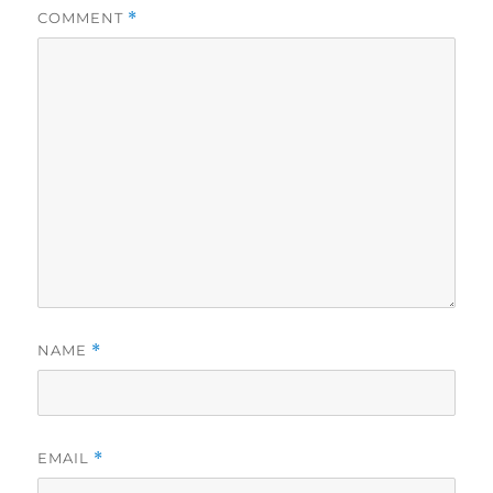
COMMENT
*
NAME
*
EMAIL
*