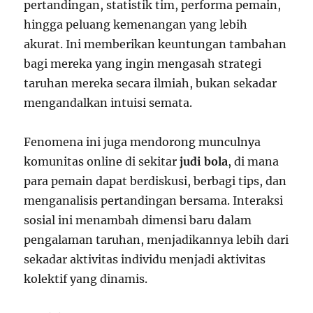
pertandingan, statistik tim, performa pemain,
hingga peluang kemenangan yang lebih
akurat. Ini memberikan keuntungan tambahan
bagi mereka yang ingin mengasah strategi
taruhan mereka secara ilmiah, bukan sekadar
mengandalkan intuisi semata.
Fenomena ini juga mendorong munculnya
komunitas online di sekitar
judi bola
, di mana
para pemain dapat berdiskusi, berbagi tips, dan
menganalisis pertandingan bersama. Interaksi
sosial ini menambah dimensi baru dalam
pengalaman taruhan, menjadikannya lebih dari
sekadar aktivitas individu menjadi aktivitas
kolektif yang dinamis.