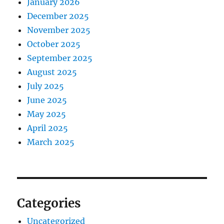
January 2026
December 2025
November 2025
October 2025
September 2025
August 2025
July 2025
June 2025
May 2025
April 2025
March 2025
Categories
Uncategorized