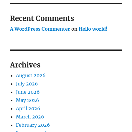
Recent Comments
A WordPress Commenter
on
Hello world!
Archives
August 2026
July 2026
June 2026
May 2026
April 2026
March 2026
February 2026