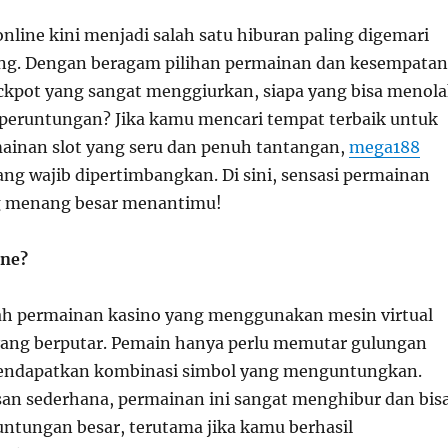
nline kini menjadi salah satu hiburan paling digemari
ang. Dengan beragam pilihan permainan dan kesempatan
ckpot yang sangat menggiurkan, siapa yang bisa menol
peruntungan? Jika kamu mencari tempat terbaik untuk
inan slot yang seru dan penuh tantangan,
mega188
ang wajib dipertimbangkan. Di sini, sensasi permainan
ng menang besar menantimu!
ine?
lah permainan kasino yang menggunakan mesin virtual
ang berputar. Pemain hanya perlu memutar gulungan
endapatkan kombinasi simbol yang menguntungkan.
an sederhana, permainan ini sangat menghibur dan bis
tungan besar, terutama jika kamu berhasil