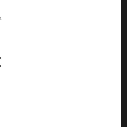
a
n
n