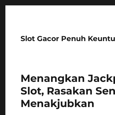
Slot Gacor Penuh Keunt
Menangkan Jackp
Slot, Rasakan Se
Menakjubkan