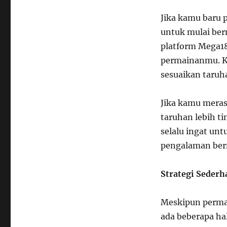
Jika kamu baru p
untuk mulai ber
platform Mega18
permainanmu. Ke
sesuaikan taruh
Jika kamu mera
taruhan lebih 
selalu ingat unt
pengalaman be
Strategi Seder
Meskipun perma
ada beberapa ha