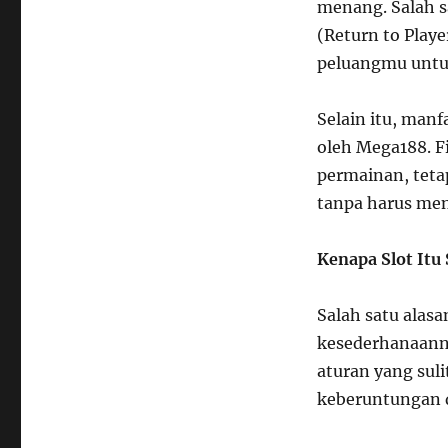
menang. Salah s
(Return to Playe
peluangmu untu
Selain itu, manf
oleh Mega188. F
permainan, tet
tanpa harus men
Kenapa Slot It
Salah satu alas
kesederhanaanny
aturan yang sul
keberuntungan 