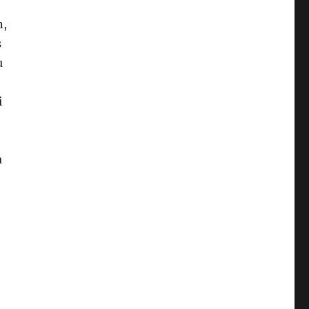
n,
s
u
i
a