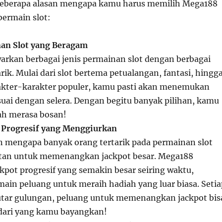
 beberapa alasan mengapa kamu harus memilih Mega188
bermain slot:
nan Slot yang Beragam
kan berbagai jenis permainan slot dengan berbagai
k. Mulai dari slot bertema petualangan, fantasi, hingg
akter-karakter populer, kamu pasti akan menemukan
suai dengan selera. Dengan begitu banyak pilihan, kamu
ah merasa bosan!
 Progresif yang Menggiurkan
an mengapa banyak orang tertarik pada permainan slot
tan untuk memenangkan jackpot besar. Mega188
pot progresif yang semakin besar seiring waktu,
in peluang untuk meraih hadiah yang luar biasa. Setia
tar gulungan, peluang untuk memenangkan jackpot bis
t dari yang kamu bayangkan!