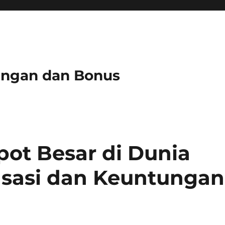
ungan dan Bonus
ot Besar di Dunia
nsasi dan Keuntungan