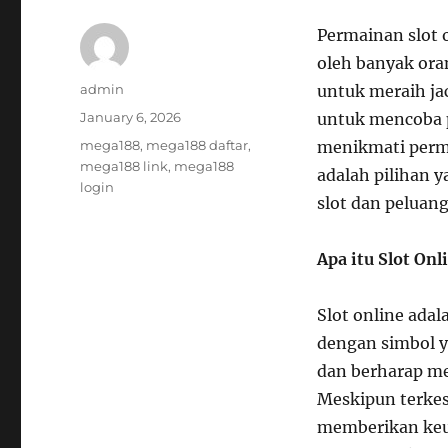
Permainan slot o
oleh banyak or
Author
admin
untuk meraih ja
Posted
January 6, 2026
untuk mencoba 
on
Tags
mega188
,
mega188 daftar
,
menikmati perma
mega188 link
,
mega188
adalah pilihan y
login
slot dan pelua
Apa itu Slot Onl
Slot online ada
dengan simbol y
dan berharap m
Meskipun terkes
memberikan keun