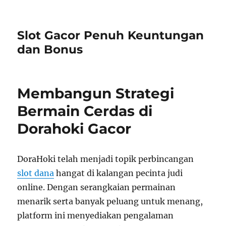
Slot Gacor Penuh Keuntungan
dan Bonus
Membangun Strategi
Bermain Cerdas di
Dorahoki Gacor
DoraHoki telah menjadi topik perbincangan
slot dana
hangat di kalangan pecinta judi
online. Dengan serangkaian permainan
menarik serta banyak peluang untuk menang,
platform ini menyediakan pengalaman