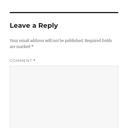
Leave a Reply
Your email address will not be published.
Required fields
are marked
*
COMMENT
*