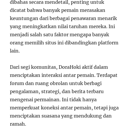
dibahas secara mendetail, penting untuk
dicatat bahwa banyak pemain merasakan
keuntungan dari berbagai penawaran menarik
yang meningkatkan nilai taruhan mereka. Ini
menjadi salah satu faktor mengapa banyak
orang memilih situs ini dibandingkan platform
lain.
Dari segi komunitas, DoraHoki aktif dalam
menciptakan interaksi antar pemain. Terdapat
forum dan ruang obrolan untuk berbagi
pengalaman, strategi, dan berita terbaru
mengenai permainan. Ini tidak hanya
memperkuat koneksi antar pemain, tetapi juga
menciptakan suasana yang mendukung dan
ramah.