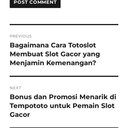
Post
PREVIOUS
navigation
Bagaimana Cara Totoslot
Previous
post:
Membuat Slot Gacor yang
Menjamin Kemenangan?
NEXT
Bonus dan Promosi Menarik di
Next
post:
Tempototo untuk Pemain Slot
Gacor