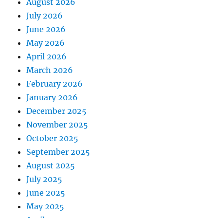
August 2026
July 2026
June 2026
May 2026
April 2026
March 2026
February 2026
January 2026
December 2025
November 2025
October 2025
September 2025
August 2025
July 2025
June 2025
May 2025