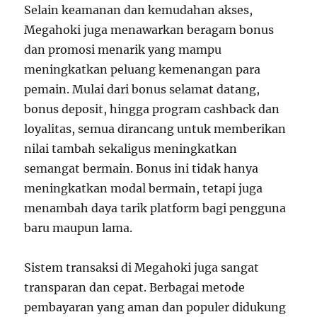
Selain keamanan dan kemudahan akses,
Megahoki juga menawarkan beragam bonus
dan promosi menarik yang mampu
meningkatkan peluang kemenangan para
pemain. Mulai dari bonus selamat datang,
bonus deposit, hingga program cashback dan
loyalitas, semua dirancang untuk memberikan
nilai tambah sekaligus meningkatkan
semangat bermain. Bonus ini tidak hanya
meningkatkan modal bermain, tetapi juga
menambah daya tarik platform bagi pengguna
baru maupun lama.
Sistem transaksi di Megahoki juga sangat
transparan dan cepat. Berbagai metode
pembayaran yang aman dan populer didukung