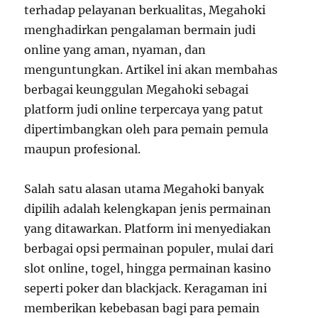
terhadap pelayanan berkualitas, Megahoki
menghadirkan pengalaman bermain judi
online yang aman, nyaman, dan
menguntungkan. Artikel ini akan membahas
berbagai keunggulan Megahoki sebagai
platform judi online terpercaya yang patut
dipertimbangkan oleh para pemain pemula
maupun profesional.
Salah satu alasan utama Megahoki banyak
dipilih adalah kelengkapan jenis permainan
yang ditawarkan. Platform ini menyediakan
berbagai opsi permainan populer, mulai dari
slot online, togel, hingga permainan kasino
seperti poker dan blackjack. Keragaman ini
memberikan kebebasan bagi para pemain