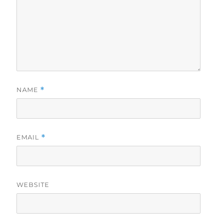
NAME
*
EMAIL
*
WEBSITE