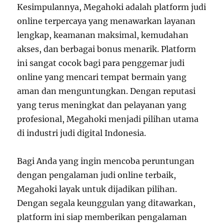
Kesimpulannya, Megahoki adalah platform judi
online terpercaya yang menawarkan layanan
lengkap, keamanan maksimal, kemudahan
akses, dan berbagai bonus menarik. Platform
ini sangat cocok bagi para penggemar judi
online yang mencari tempat bermain yang
aman dan menguntungkan. Dengan reputasi
yang terus meningkat dan pelayanan yang
profesional, Megahoki menjadi pilihan utama
di industri judi digital Indonesia.
Bagi Anda yang ingin mencoba peruntungan
dengan pengalaman judi online terbaik,
Megahoki layak untuk dijadikan pilihan.
Dengan segala keunggulan yang ditawarkan,
platform ini siap memberikan pengalaman