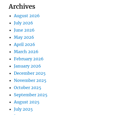
Archives
August 2026
July 2026
June 2026
May 2026
April 2026
March 2026
February 2026
January 2026
December 2025
November 2025
October 2025
September 2025
August 2025
July 2025