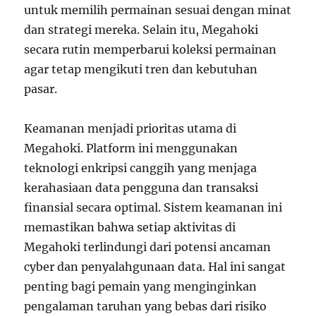
untuk memilih permainan sesuai dengan minat
dan strategi mereka. Selain itu, Megahoki
secara rutin memperbarui koleksi permainan
agar tetap mengikuti tren dan kebutuhan
pasar.
Keamanan menjadi prioritas utama di
Megahoki. Platform ini menggunakan
teknologi enkripsi canggih yang menjaga
kerahasiaan data pengguna dan transaksi
finansial secara optimal. Sistem keamanan ini
memastikan bahwa setiap aktivitas di
Megahoki terlindungi dari potensi ancaman
cyber dan penyalahgunaan data. Hal ini sangat
penting bagi pemain yang menginginkan
pengalaman taruhan yang bebas dari risiko