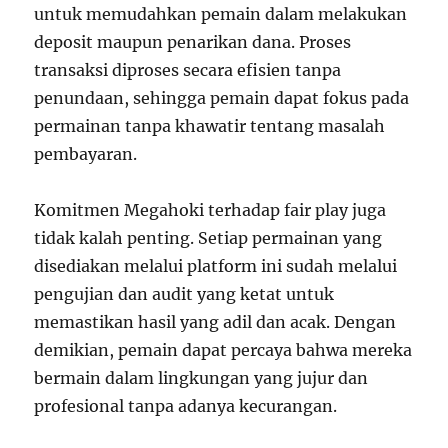
untuk memudahkan pemain dalam melakukan
deposit maupun penarikan dana. Proses
transaksi diproses secara efisien tanpa
penundaan, sehingga pemain dapat fokus pada
permainan tanpa khawatir tentang masalah
pembayaran.
Komitmen Megahoki terhadap fair play juga
tidak kalah penting. Setiap permainan yang
disediakan melalui platform ini sudah melalui
pengujian dan audit yang ketat untuk
memastikan hasil yang adil dan acak. Dengan
demikian, pemain dapat percaya bahwa mereka
bermain dalam lingkungan yang jujur dan
profesional tanpa adanya kecurangan.