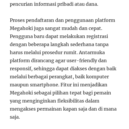
pencurian informasi pribadi atau dana.
Proses pendaftaran dan penggunaan platform
Megahoki juga sangat mudah dan cepat.
Pengguna baru dapat melakukan registrasi
dengan beberapa langkah sederhana tanpa
harus melalui prosedur rumit. Antarmuka
platform dirancang agar user-friendly dan
responsif, sehingga dapat diakses dengan baik
melalui berbagai perangkat, baik komputer
maupun smartphone. Fitur ini menjadikan
Megahoki sebagai pilihan tepat bagi pemain
yang menginginkan fleksibilitas dalam
mengakses permainan kapan saja dan di mana
saja.