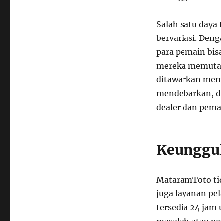
Salah satu daya
bervariasi. Den
para pemain bis
mereka memutar 
ditawarkan memb
mendebarkan, di
dealer dan pema
Keunggul
MataramToto ti
juga layanan pe
tersedia 24 ja