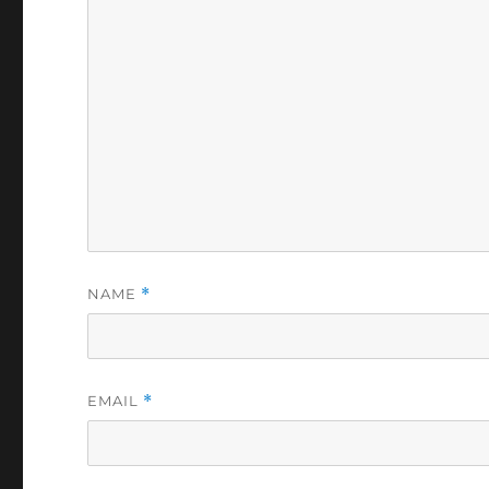
NAME
*
EMAIL
*