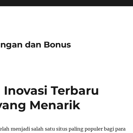
ungan dan Bonus
Inovasi Terbaru
yang Menarik
elah menjadi salah satu situs paling populer bagi para