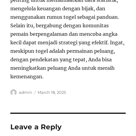
penting untuk memanfaatkan data statistik,
mengelola keuangan dengan bijak, dan
menggunakan rumus togel sebagai panduan.
Selain itu, bergabung dengan komunitas
pemain berpengalaman dan mencoba angka
kecil dapat menjadi strategi yang efektif. Ingat,
meskipun togel adalah permainan peluang,
dengan pendekatan yang tepat, Anda bisa
meningkatkan peluang Anda untuk meraih
kemenangan.
Author
Posted
admin
March 18, 2025
on
Leave a Reply