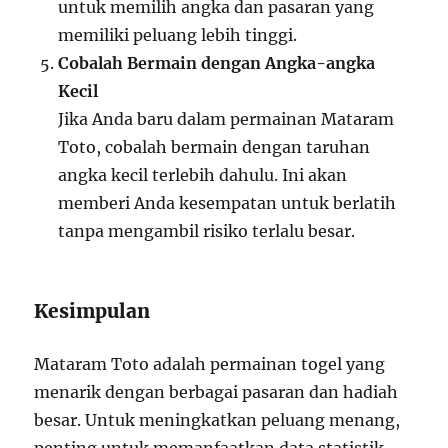
untuk memilih angka dan pasaran yang
memiliki peluang lebih tinggi.
Cobalah Bermain dengan Angka-angka
Kecil
Jika Anda baru dalam permainan Mataram
Toto, cobalah bermain dengan taruhan
angka kecil terlebih dahulu. Ini akan
memberi Anda kesempatan untuk berlatih
tanpa mengambil risiko terlalu besar.
Kesimpulan
Mataram Toto adalah permainan togel yang
menarik dengan berbagai pasaran dan hadiah
besar. Untuk meningkatkan peluang menang,