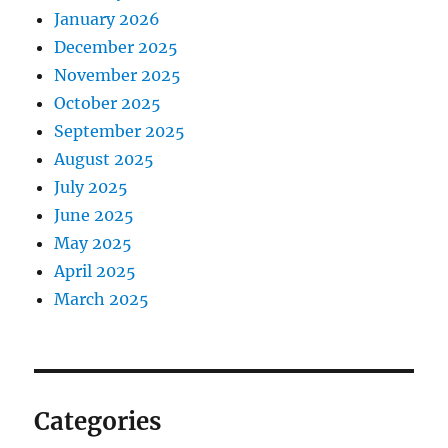
January 2026
December 2025
November 2025
October 2025
September 2025
August 2025
July 2025
June 2025
May 2025
April 2025
March 2025
Categories