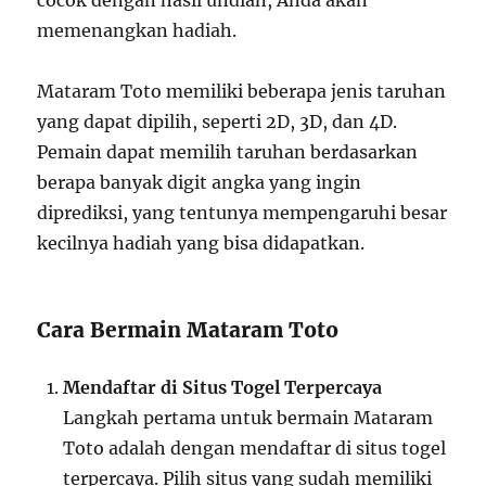
cocok dengan hasil undian, Anda akan
memenangkan hadiah.
Mataram Toto memiliki beberapa jenis taruhan
yang dapat dipilih, seperti 2D, 3D, dan 4D.
Pemain dapat memilih taruhan berdasarkan
berapa banyak digit angka yang ingin
diprediksi, yang tentunya mempengaruhi besar
kecilnya hadiah yang bisa didapatkan.
Cara Bermain Mataram Toto
Mendaftar di Situs Togel Terpercaya
Langkah pertama untuk bermain Mataram
Toto adalah dengan mendaftar di situs togel
terpercaya. Pilih situs yang sudah memiliki