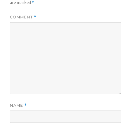
are marked
*
COMMENT
*
NAME
*