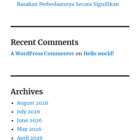
Rasakan Perbedaannya Secara Signifikan
Recent Comments
A WordPress Commenter
on
Hello world!
Archives
August 2026
July 2026
June 2026
May 2026
April 2026