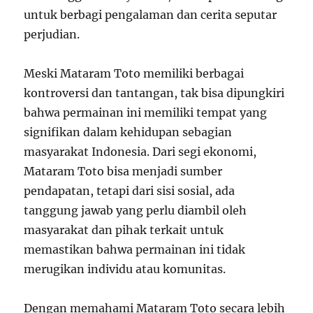
untuk berbagi pengalaman dan cerita seputar
perjudian.
Meski Mataram Toto memiliki berbagai
kontroversi dan tantangan, tak bisa dipungkiri
bahwa permainan ini memiliki tempat yang
signifikan dalam kehidupan sebagian
masyarakat Indonesia. Dari segi ekonomi,
Mataram Toto bisa menjadi sumber
pendapatan, tetapi dari sisi sosial, ada
tanggung jawab yang perlu diambil oleh
masyarakat dan pihak terkait untuk
memastikan bahwa permainan ini tidak
merugikan individu atau komunitas.
Dengan memahami Mataram Toto secara lebih