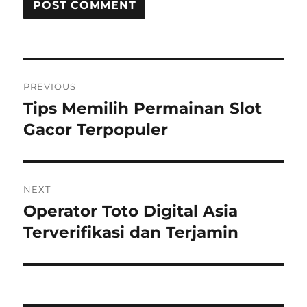
Post
PREVIOUS
navigation
Tips Memilih Permainan Slot
Previous
post:
Gacor Terpopuler
NEXT
Operator Toto Digital Asia
Next
post:
Terverifikasi dan Terjamin