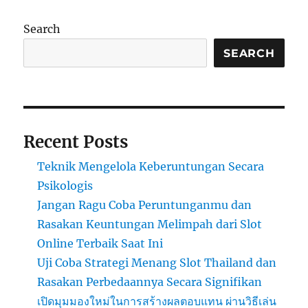
Search
SEARCH
Recent Posts
Teknik Mengelola Keberuntungan Secara
Psikologis
Jangan Ragu Coba Peruntunganmu dan
Rasakan Keuntungan Melimpah dari Slot
Online Terbaik Saat Ini
Uji Coba Strategi Menang Slot Thailand dan
Rasakan Perbedaannya Secara Signifikan
เปิดมุมมองใหม่ในการสร้างผลตอบแทน ผ่านวิธีเล่น