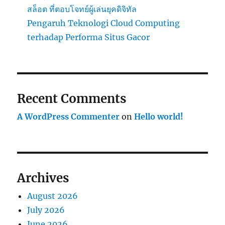
สล็อต ที่ตอบโจทย์ผู้เล่นยุคดิจิทัล
Pengaruh Teknologi Cloud Computing
terhadap Performa Situs Gacor
Recent Comments
A WordPress Commenter
on
Hello world!
Archives
August 2026
July 2026
June 2026