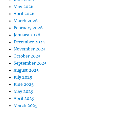
May 2026
April 2026
March 2026
February 2026
January 2026
December 2025
November 2025
October 2025
September 2025
August 2025
July 2025
June 2025
May 2025
April 2025
March 2025