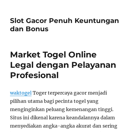
Slot Gacor Penuh Keuntungan
dan Bonus
Market Togel Online
Legal dengan Pelayanan
Profesional
waktogel
Toger terpercaya gacor menjadi
pilihan utama bagi pecinta togel yang
menginginkan peluang kemenangan tinggi.
Situs ini dikenal karena keandalannya dalam
menyediakan angka-angka akurat dan sering