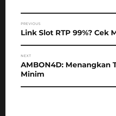
Post
PREVIOUS
navigation
Link Slot RTP 99%? Ce
Previous
post:
NEXT
AMBON4D: Menangkan T
Next
post:
Minim