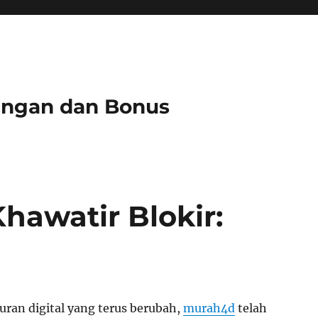
ungan dan Bonus
hawatir Blokir:
uran digital yang terus berubah,
murah4d
telah