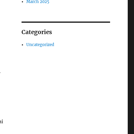
March 2025
Categories
Uncategorized
.
ai