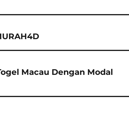
k MURAH4D
ogel Macau Dengan Modal