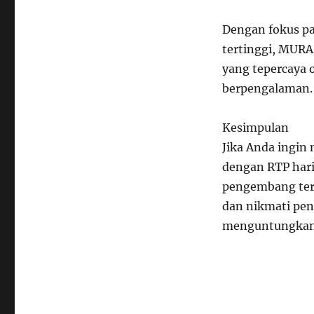
Dengan fokus pa
tertinggi, MURA
yang tepercaya 
berpengalaman.
Kesimpulan
Jika Anda ingin
dengan RTP hari
pengembang terk
dan nikmati pen
menguntungkan