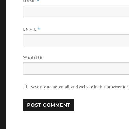
NAME
*
EMAIL
*
WEBSITE
Save my name, email, and website in this browser for