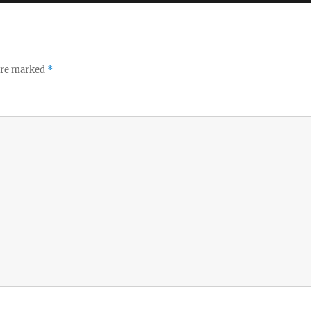
 are marked
*