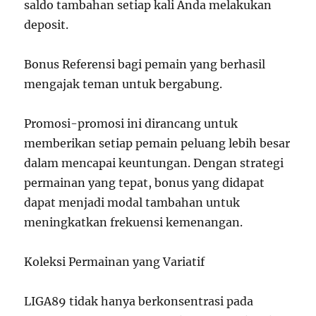
saldo tambahan setiap kali Anda melakukan
deposit.
Bonus Referensi bagi pemain yang berhasil
mengajak teman untuk bergabung.
Promosi-promosi ini dirancang untuk
memberikan setiap pemain peluang lebih besar
dalam mencapai keuntungan. Dengan strategi
permainan yang tepat, bonus yang didapat
dapat menjadi modal tambahan untuk
meningkatkan frekuensi kemenangan.
Koleksi Permainan yang Variatif
LIGA89 tidak hanya berkonsentrasi pada