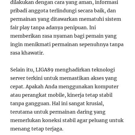
dilakukan dengan cara yang aman, informasi
pribadi anggota terlindungi secara baik, dan
permainan yang ditawarkan mematuhi sistem
fair play tanpa adanya penipuan. Ini
memberikan rasa nyaman bagi pemain yang
ingin menikmati permainan sepenuhnya tanpa
rasa khawatir.
Selain itu, LIGA89 menghadirkan teknologi
server terkini untuk memastikan akses yang
cepat. Apakah Anda menggunakan komputer
atau perangkat mobile, kinerja tetap stabil
tanpa gangguan. Hal ini sangat krusial,
terutama untuk permainan daring yang
memerlukan koneksi stabil agar peluang untuk
menang tetap terjaga.