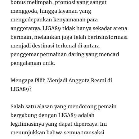
bonus melimpah, promosi yang sangat
menggoda, hingga layanan yang
mengedepankan kenyamanan para
anggotanya. LIGA89 tidak hanya sekadar arena
bermain, melainkan juga telah bertransformasi
menjadi destinasi terkenal di antara
penggemar permainan daring yang mencari
pengalaman unik.
Mengapa Pilih Menjadi Anggota Resmi di
LIGA89?
Salah satu alasan yang mendorong pemain
bergabung dengan LIGA89 adalah
legitimasinya yang dapat dipercaya. Ini
menunjukkan bahwa semua transaksi