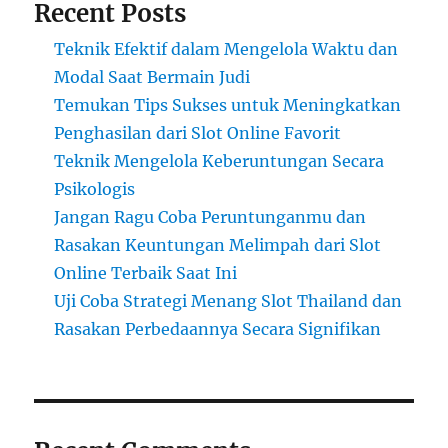
Recent Posts
Teknik Efektif dalam Mengelola Waktu dan
Modal Saat Bermain Judi
Temukan Tips Sukses untuk Meningkatkan
Penghasilan dari Slot Online Favorit
Teknik Mengelola Keberuntungan Secara
Psikologis
Jangan Ragu Coba Peruntunganmu dan
Rasakan Keuntungan Melimpah dari Slot
Online Terbaik Saat Ini
Uji Coba Strategi Menang Slot Thailand dan
Rasakan Perbedaannya Secara Signifikan