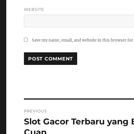
WEBSITE
Save my name, email, and website in this browser for
Post
PREVIOUS
navigation
Slot Gacor Terbaru yang
Previous
post:
Cuan