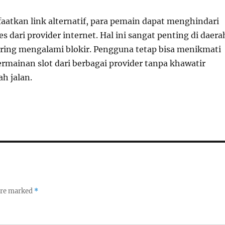
tkan link alternatif, para pemain dapat menghindari
 dari provider internet. Hal ini sangat penting di daera
ering mengalami blokir. Pengguna tetap bisa menikmati
ermainan slot dari berbagai provider tanpa khawatir
ah jalan.
 are marked
*