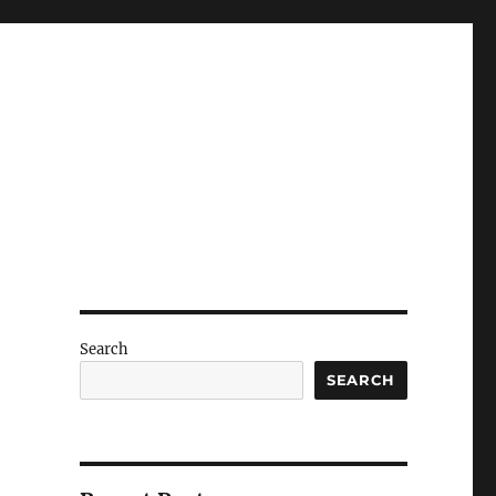
Search
SEARCH