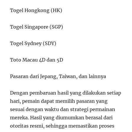
Togel Hongkong (HK)
Togel Singapore (SGP)
Togel Sydney (SDY)
Toto Macau 4D dan 5D
Pasaran dari Jepang, Taiwan, dan lainnya
Dengan pembaruan hasil yang dilakukan setiap
hari, pemain dapat memilih pasaran yang
sesuai dengan waktu dan strategi permainan
mereka. Hasil yang diumumkan berasal dari
otoritas resmi, sehingga memastikan proses