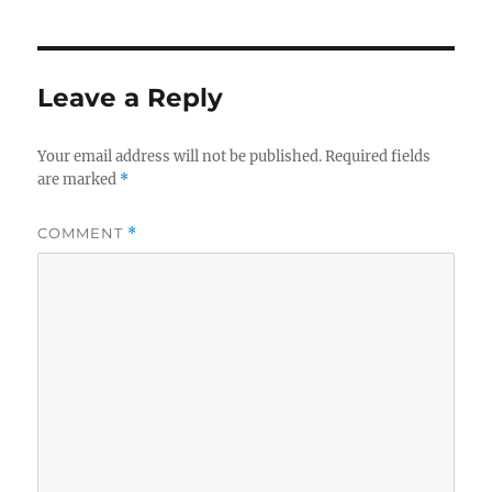
Leave a Reply
Your email address will not be published.
Required fields
are marked
*
COMMENT
*