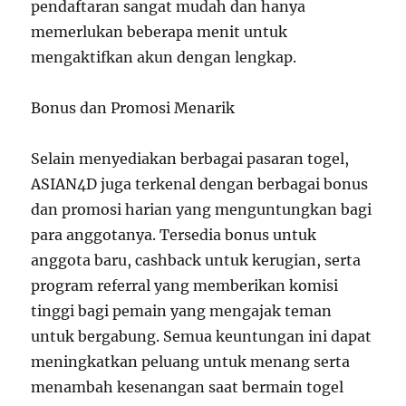
pendaftaran sangat mudah dan hanya
memerlukan beberapa menit untuk
mengaktifkan akun dengan lengkap.
Bonus dan Promosi Menarik
Selain menyediakan berbagai pasaran togel,
ASIAN4D juga terkenal dengan berbagai bonus
dan promosi harian yang menguntungkan bagi
para anggotanya. Tersedia bonus untuk
anggota baru, cashback untuk kerugian, serta
program referral yang memberikan komisi
tinggi bagi pemain yang mengajak teman
untuk bergabung. Semua keuntungan ini dapat
meningkatkan peluang untuk menang serta
menambah kesenangan saat bermain togel