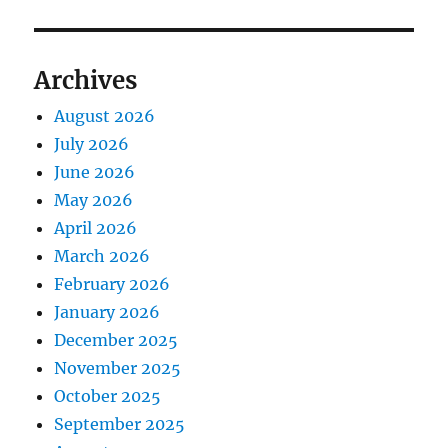
Archives
August 2026
July 2026
June 2026
May 2026
April 2026
March 2026
February 2026
January 2026
December 2025
November 2025
October 2025
September 2025