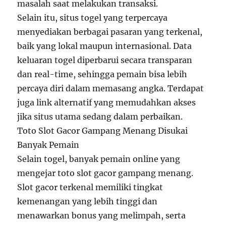
masalah saat melakukan transaksi.
Selain itu, situs togel yang terpercaya
menyediakan berbagai pasaran yang terkenal,
baik yang lokal maupun internasional. Data
keluaran togel diperbarui secara transparan
dan real-time, sehingga pemain bisa lebih
percaya diri dalam memasang angka. Terdapat
juga link alternatif yang memudahkan akses
jika situs utama sedang dalam perbaikan.
Toto Slot Gacor Gampang Menang Disukai
Banyak Pemain
Selain togel, banyak pemain online yang
mengejar toto slot gacor gampang menang.
Slot gacor terkenal memiliki tingkat
kemenangan yang lebih tinggi dan
menawarkan bonus yang melimpah, serta