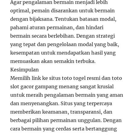
Agar pengalaman bermain menjadi lebih
optimal, pemain disarankan untuk bermain
dengan bijaksana. Tentukan batasan modal,
pahami aturan permainan, dan hindari
bermain secara berlebihan. Dengan strategi
yang tepat dan pengelolaan modal yang baik,
kesempatan untuk mendapatkan hasil yang
memuaskan akan semakin terbuka.
Kesimpulan
Memilih link ke situs toto togel resmi dan toto
slot gacor gampang menang sangat krusial
untuk meraih pengalaman bermain yang aman
dan menyenangkan. Situs yang terpercaya
memberikan keamanan, transparansi, dan
berbagai pilihan permainan unggulan. Dengan
cara bermain yang cerdas serta bertanggung