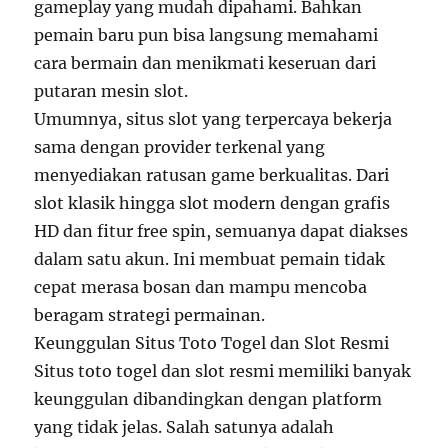
gameplay yang mudah dipahami. Bahkan
pemain baru pun bisa langsung memahami
cara bermain dan menikmati keseruan dari
putaran mesin slot.
Umumnya, situs slot yang terpercaya bekerja
sama dengan provider terkenal yang
menyediakan ratusan game berkualitas. Dari
slot klasik hingga slot modern dengan grafis
HD dan fitur free spin, semuanya dapat diakses
dalam satu akun. Ini membuat pemain tidak
cepat merasa bosan dan mampu mencoba
beragam strategi permainan.
Keunggulan Situs Toto Togel dan Slot Resmi
Situs toto togel dan slot resmi memiliki banyak
keunggulan dibandingkan dengan platform
yang tidak jelas. Salah satunya adalah