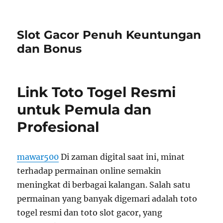
Slot Gacor Penuh Keuntungan
dan Bonus
Link Toto Togel Resmi
untuk Pemula dan
Profesional
mawar500
Di zaman digital saat ini, minat
terhadap permainan online semakin
meningkat di berbagai kalangan. Salah satu
permainan yang banyak digemari adalah toto
togel resmi dan toto slot gacor, yang