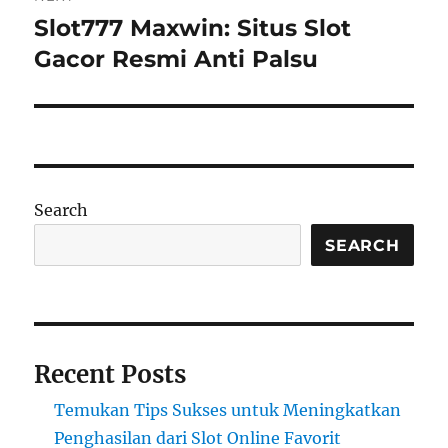
Slot777 Maxwin: Situs Slot
Next
post:
Gacor Resmi Anti Palsu
Search
SEARCH
Recent Posts
Temukan Tips Sukses untuk Meningkatkan
Penghasilan dari Slot Online Favorit