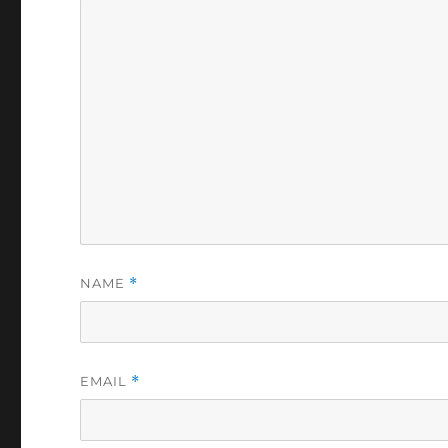
NAME
*
EMAIL
*