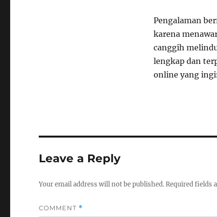
Pengalaman berm
karena menawar
canggih melindu
lengkap dan terp
online yang ingi
Leave a Reply
Your email address will not be published.
Required fields
COMMENT
*