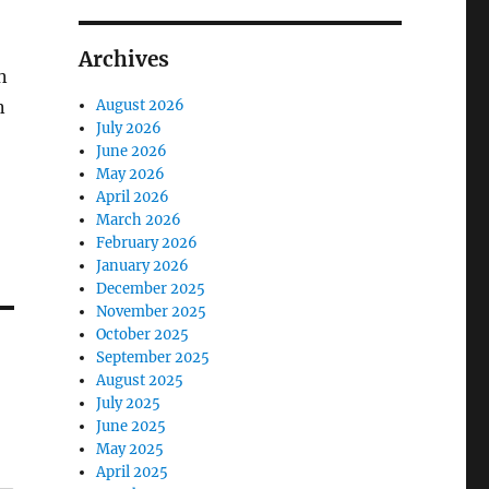
Archives
n
n
August 2026
July 2026
June 2026
May 2026
April 2026
March 2026
February 2026
January 2026
December 2025
November 2025
October 2025
September 2025
August 2025
July 2025
June 2025
May 2025
April 2025