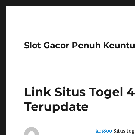
Slot Gacor Penuh Keunt
Link Situs Togel
Terupdate
koi800
Situs tog