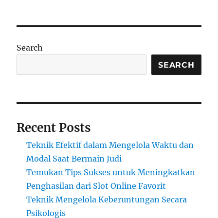
Search
SEARCH
Recent Posts
Teknik Efektif dalam Mengelola Waktu dan
Modal Saat Bermain Judi
Temukan Tips Sukses untuk Meningkatkan
Penghasilan dari Slot Online Favorit
Teknik Mengelola Keberuntungan Secara
Psikologis