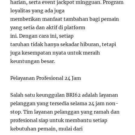
harian, serta event jackpot mingguan. Program
loyalitas yang ada juga
memberikan manfaat tambahan bagi pemain
yang setia dan aktif di platform
ini. Dengan cara ini, setiap
taruhan tidak hanya sekadar hiburan, tetapi
juga kesempatan nyata untuk meraih
keuntungan besar.
Pelayanan Profesional 24 Jam
Salah satu keunggulan BRI62 adalah layanan
pelanggan yang tersedia selama 24 jam non-
stop. Tim layanan pelanggan yang ramah dan
profesional siap untuk membantu setiap
kebutuhan pemain, mulai dari