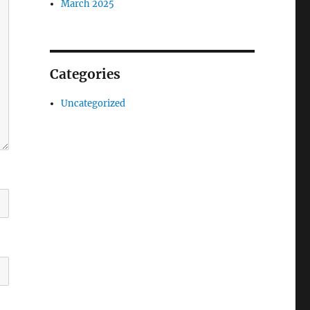
March 2025
Categories
Uncategorized