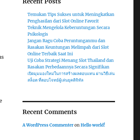
Recent Posts
Temukan Tips Sukses untuk Meningkatkan
Penghasilan dari Slot Online Favorit
Teknik Mengelola Keberuntungan Secara
Psikologis
Jangan Ragu Coba Peruntunganmu dan
Rasakan Keuntungan Melimpah dari Slot
Online Terbaik Saat Ini
us
Uji Coba Strategi Menang Slot Thailand dan
Rasakan Perbedaannya Secara Signifikan
เปิดมุมมองใหม่ในการสร้างผลตอบแทน ผ่านวิธีเล่น
สล็อต ที่ตอบโจทย์ผู้เล่นยุคดิจิทัล
e
Recent Comments
A WordPress Commenter
on
Hello world!