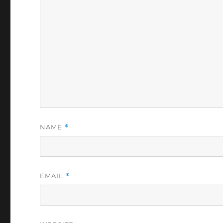
NAME
*
EMAIL
*