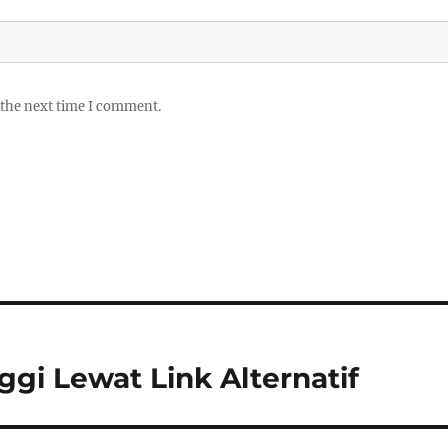
 the next time I comment.
ggi Lewat Link Alternatif