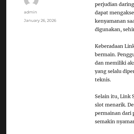
perjudian darin
Author
admin
dapat mengakse
Posted
January 26, 2026
kenyamanan saat
on
digunakan, sehi
Keberadaan Link
bermain. Penggu
dan memiliki ak
yang selalu dip
teknis.
Selain itu, Link
slot menarik. D
permainan dari
semakin nyaman 