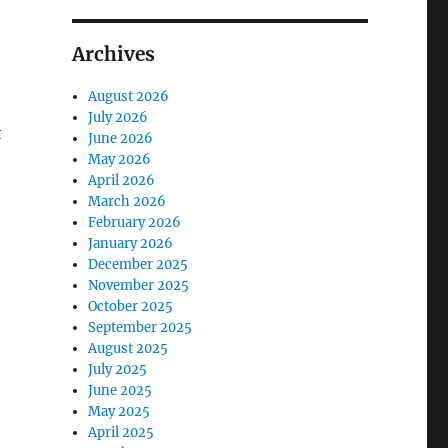
Archives
August 2026
July 2026
t
June 2026
May 2026
April 2026
March 2026
February 2026
January 2026
December 2025
November 2025
October 2025
September 2025
August 2025
July 2025
June 2025
May 2025
April 2025