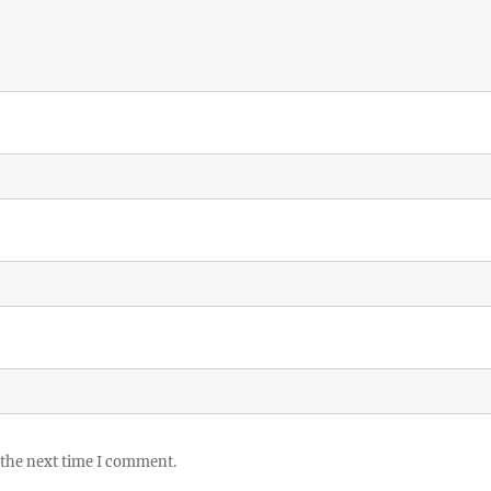
 the next time I comment.