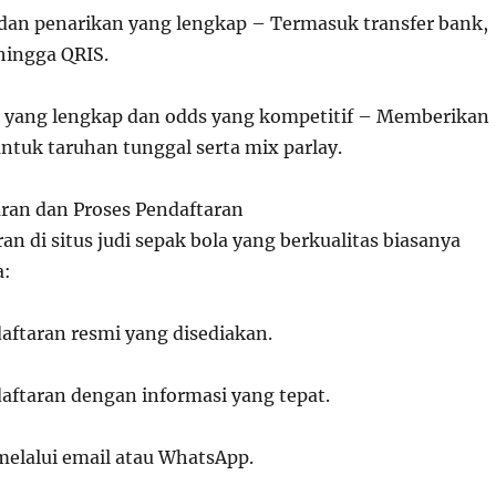
dan penarikan yang lengkap – Termasuk transfer bank,
hingga QRIS.
a yang lengkap dan odds yang kompetitif – Memberikan
ntuk taruhan tunggal serta mix parlay.
ran dan Proses Pendaftaran
an di situs judi sepak bola yang berkualitas biasanya
a:
daftaran resmi yang disediakan.
daftaran dengan informasi yang tepat.
melalui email atau WhatsApp.