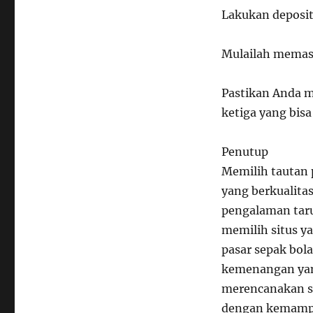
Lakukan deposit
Mulailah memasa
Pastikan Anda m
ketiga yang bis
Penutup
Memilih tautan p
yang berkualita
pengalaman tar
memilih situs y
pasar sepak bola
kemenangan yang
merencanakan st
dengan kemamp