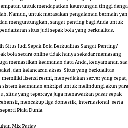
empatan untuk mendapatkan keuntungan tinggi deng
dah. Namun, untuk merasakan pengalaman bermain yan
dan menguntungkan, sangat penting bagi Anda untuk
endaftaran situs judi sepak bola yang berkualitas.
 Situs Judi Sepak Bola Berkualitas Sangat Penting?
pak bola secara online tidak hanya sekadar memasang
 juga memastikan keamanan data Anda, kenyamanan saa
ksi, dan kelancaran akses. Situs yang berkualitas
emiliki lisensi resmi, menyediakan server yang cepat,
 sistem keamanan enkripsi untuk melindungi akun par
tu, situs yang tepercaya juga menawarkan pasar sepak
ehensif, mencakup liga domestik, internasional, serta
eperti Piala Dunia.
uhan Mix Parlay