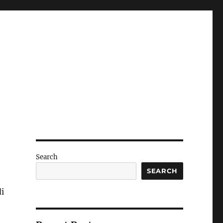
Search
SEARCH
i