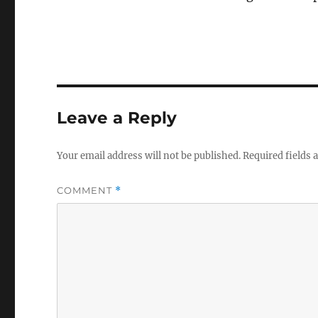
Leave a Reply
Your email address will not be published.
Required fields
COMMENT
*