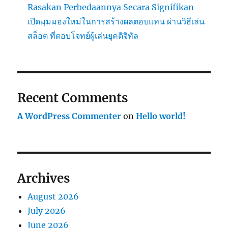
Rasakan Perbedaannya Secara Signifikan
เปิดมุมมองใหม่ในการสร้างผลตอบแทน ผ่านวิธีเล่น
สล็อต ที่ตอบโจทย์ผู้เล่นยุคดิจิทัล
Recent Comments
A WordPress Commenter
on
Hello world!
Archives
August 2026
July 2026
June 2026