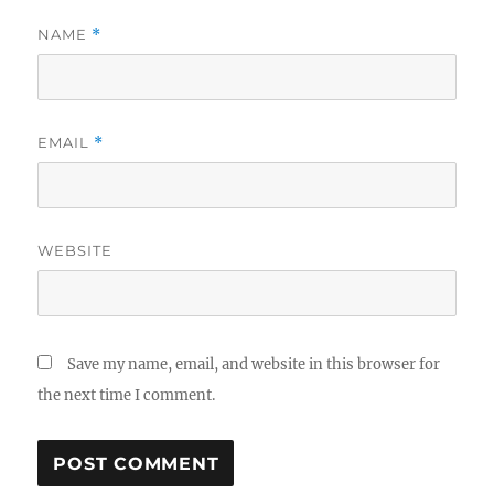
NAME
*
EMAIL
*
WEBSITE
Save my name, email, and website in this browser for
the next time I comment.