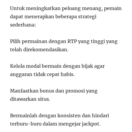
Untuk meningkatkan peluang menang, pemain
dapat menerapkan beberapa strategi
sederhana:
Pilih permainan dengan RTP yang tinggi yang
telah direkomendasikan.
Kelola modal bermain dengan bijak agar
anggaran tidak cepat habis.
Manfaatkan bonus dan promosi yang
ditawarkan situs.
Bermainlah dengan konsisten dan hindari
terburu-buru dalam mengejar jackpot.