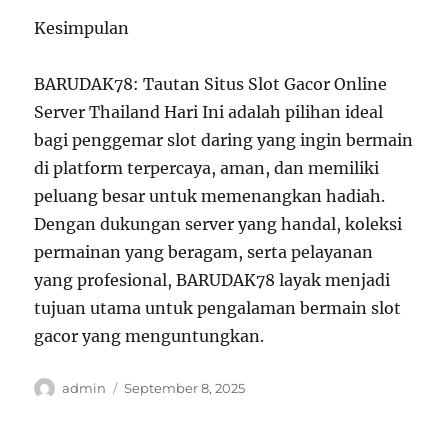
Kesimpulan
BARUDAK78: Tautan Situs Slot Gacor Online
Server Thailand Hari Ini adalah pilihan ideal
bagi penggemar slot daring yang ingin bermain
di platform terpercaya, aman, dan memiliki
peluang besar untuk memenangkan hadiah.
Dengan dukungan server yang handal, koleksi
permainan yang beragam, serta pelayanan
yang profesional, BARUDAK78 layak menjadi
tujuan utama untuk pengalaman bermain slot
gacor yang menguntungkan.
Author
Posted
admin
September 8, 2025
on