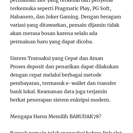
permainan slot yang terkenal dari penyedia
terkemuka seperti Pragmatic Play, PG Soft,
Habanero, dan Joker Gaming. Dengan beragam
variasi yang ditawarkan, pemain dijamin tidak
akan merasa bosan karena selalu ada
permainan baru yang dapat dicoba.
Sistem Transaksi yang Cepat dan Aman
Proses deposit dan penarikan dapat dilakukan
dengan cepat melalui berbagai metode
pembayaran, termasuk e-wallet dan transfer
bank lokal. Keamanan data juga terjamin
berkat penerapan sistem enkripsi modern.
Mengapa Harus Memilih BARUDAK78?