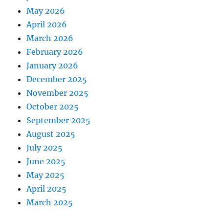
May 2026
April 2026
March 2026
February 2026
January 2026
December 2025
November 2025
October 2025
September 2025
August 2025
July 2025
June 2025
May 2025
April 2025
March 2025