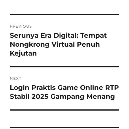
Post
PREVIOUS
navigation
Serunya Era Digital: Tempat
Previous
post:
Nongkrong Virtual Penuh
Kejutan
NEXT
Login Praktis Game Online RTP
Next
post:
Stabil 2025 Gampang Menang