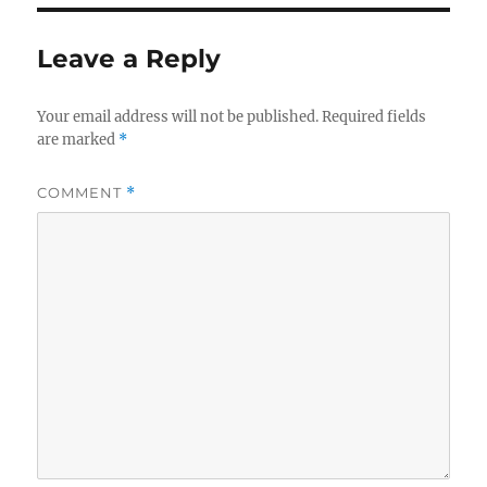
Leave a Reply
Your email address will not be published.
Required fields
are marked
*
COMMENT
*