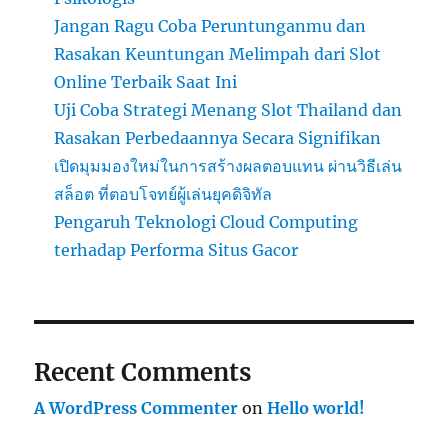
Jangan Ragu Coba Peruntunganmu dan
Rasakan Keuntungan Melimpah dari Slot
Online Terbaik Saat Ini
Uji Coba Strategi Menang Slot Thailand dan
Rasakan Perbedaannya Secara Signifikan
เปิดมุมมองใหม่ในการสร้างผลตอบแทน ผ่านวิธีเล่น
สล็อต ที่ตอบโจทย์ผู้เล่นยุคดิจิทัล
Pengaruh Teknologi Cloud Computing
terhadap Performa Situs Gacor
Recent Comments
A WordPress Commenter
on
Hello world!