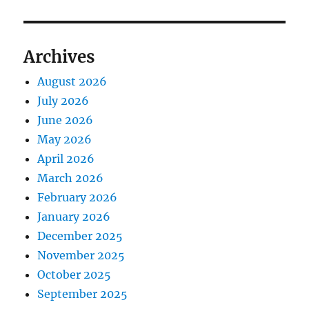
Archives
August 2026
July 2026
June 2026
May 2026
April 2026
March 2026
February 2026
January 2026
December 2025
November 2025
October 2025
September 2025