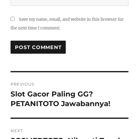
Save my name, email, and website in this browser for
the next time I comment.
Post
PREVIOUS
navigation
Slot Gacor Paling GG?
Previous
post:
PETANITOTO Jawabannya!
NEXT