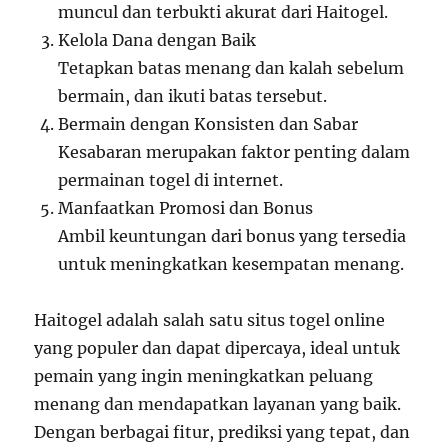
muncul dan terbukti akurat dari Haitogel.
Kelola Dana dengan Baik
Tetapkan batas menang dan kalah sebelum
bermain, dan ikuti batas tersebut.
Bermain dengan Konsisten dan Sabar
Kesabaran merupakan faktor penting dalam
permainan togel di internet.
Manfaatkan Promosi dan Bonus
Ambil keuntungan dari bonus yang tersedia
untuk meningkatkan kesempatan menang.
Haitogel adalah salah satu situs togel online
yang populer dan dapat dipercaya, ideal untuk
pemain yang ingin meningkatkan peluang
menang dan mendapatkan layanan yang baik.
Dengan berbagai fitur, prediksi yang tepat, dan