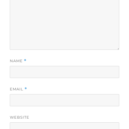
NAME
*
EMAIL
*
WEBSITE