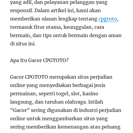
yang adil, dan pelayanan pelanggan yang
responsif. Dalam artikel ini, kami akan
memberikan ulasan lengkap tentang
cpgtoto
,
termasuk fitur utama, keunggulan, cara
bermain, dan tips untuk bermain dengan aman
di situs ini.
Apa Itu Gacor CPGTOTO?
Gacor CPGTOTO merupakan situs perjudian
online yang menyediakan berbagai jenis
permainan, seperti togel, slot, kasino
langsung, dan taruhan olahraga. Istilah
“Gacor” sering digunakan di industri perjudian
online untuk menggambarkan situs yang
sering memberikan kemenangan atau peluang