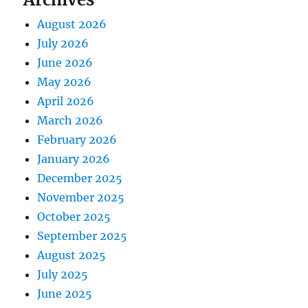
August 2026
July 2026
June 2026
May 2026
April 2026
March 2026
February 2026
January 2026
December 2025
November 2025
October 2025
September 2025
August 2025
July 2025
June 2025