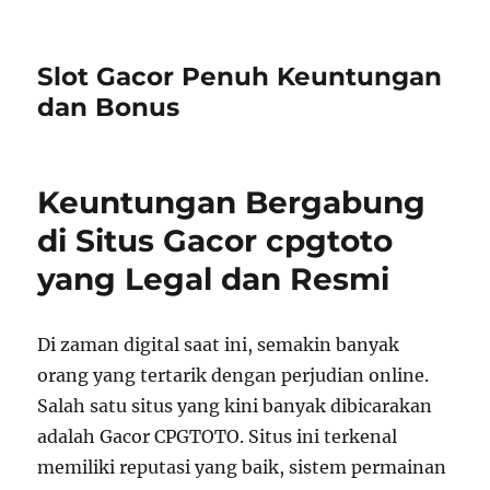
Slot Gacor Penuh Keuntungan
dan Bonus
Keuntungan Bergabung
di Situs Gacor cpgtoto
yang Legal dan Resmi
Di zaman digital saat ini, semakin banyak
orang yang tertarik dengan perjudian online.
Salah satu situs yang kini banyak dibicarakan
adalah Gacor CPGTOTO. Situs ini terkenal
memiliki reputasi yang baik, sistem permainan