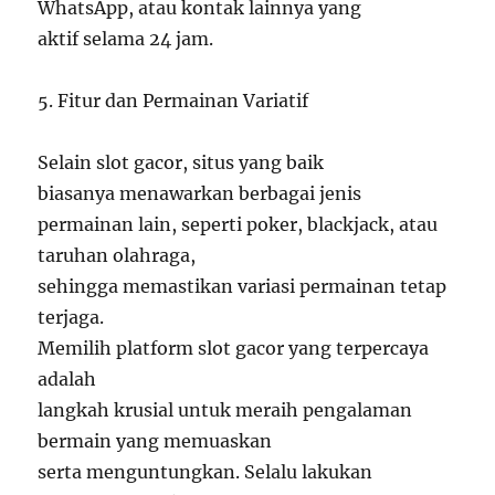
WhatsApp, atau kontak lainnya yang
aktif selama 24 jam.
5. Fitur dan Permainan Variatif
Selain slot gacor, situs yang baik
biasanya menawarkan berbagai jenis
permainan lain, seperti poker, blackjack, atau
taruhan olahraga,
sehingga memastikan variasi permainan tetap
terjaga.
Memilih platform slot gacor yang terpercaya
adalah
langkah krusial untuk meraih pengalaman
bermain yang memuaskan
serta menguntungkan. Selalu lakukan