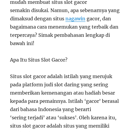
mudah membuat situs slot gacor
semakin disukai. Namun, apa sebenarnya yang
dimaksud dengan situs
nagawin
gacor, dan
bagaimana cara menemukan yang terbaik dan
terpercaya? Simak pembahasan lengkap di
bawah ini!
Apa Itu Situs Slot Gacor?
Situs slot gacor adalah istilah yang merujuk
pada platform judi slot daring yang sering
memberikan kemenangan atau hadiah besar
kepada para pemainnya. Istilah ‘gacor’ berasal
dari bahasa Indonesia yang berarti
‘sering terjadi’ atau ‘sukses’. Oleh karena itu,
situs slot gacor adalah situs yang memiliki