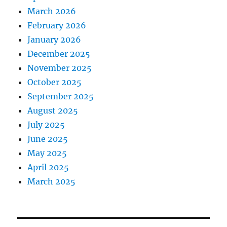
March 2026
February 2026
January 2026
December 2025
November 2025
October 2025
September 2025
August 2025
July 2025
June 2025
May 2025
April 2025
March 2025