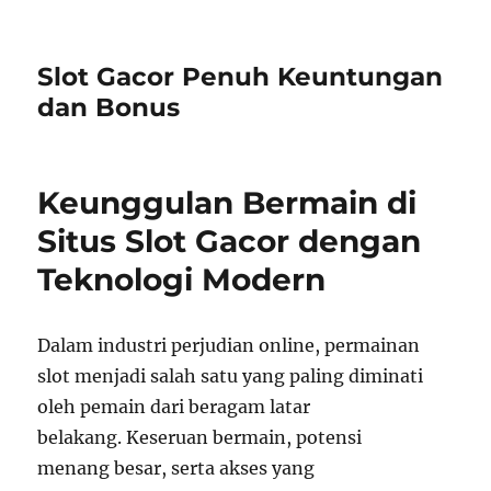
Slot Gacor Penuh Keuntungan
dan Bonus
Keunggulan Bermain di
Situs Slot Gacor dengan
Teknologi Modern
Dalam industri perjudian online, permainan
slot menjadi salah satu yang paling diminati
oleh pemain dari beragam latar
belakang. Keseruan bermain, potensi
menang besar, serta akses yang