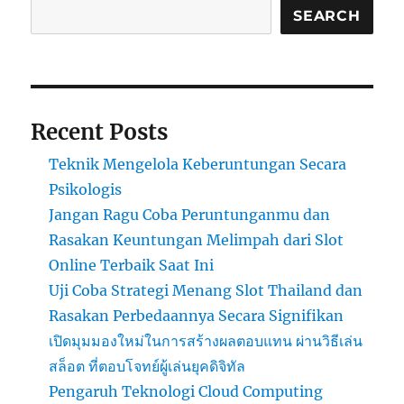
SEARCH
Recent Posts
Teknik Mengelola Keberuntungan Secara
Psikologis
Jangan Ragu Coba Peruntunganmu dan
Rasakan Keuntungan Melimpah dari Slot
Online Terbaik Saat Ini
Uji Coba Strategi Menang Slot Thailand dan
Rasakan Perbedaannya Secara Signifikan
เปิดมุมมองใหม่ในการสร้างผลตอบแทน ผ่านวิธีเล่น
สล็อต ที่ตอบโจทย์ผู้เล่นยุคดิจิทัล
Pengaruh Teknologi Cloud Computing