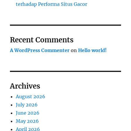
terhadap Performa Situs Gacor
Recent Comments
A WordPress Commenter
on
Hello world!
Archives
August 2026
July 2026
June 2026
May 2026
April 2026