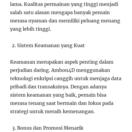
lama. Kualitas permainan yang tinggi menjadi
salah satu alasan mengapa banyak pemain
merasa nyaman dan memiliki peluang menang
yang lebih tinggi.
Sistem Keamanan yang Kuat
Keamanan merupakan aspek penting dalam
perjudian daring. Ambon4D menggunakan
teknologi enkripsi canggih untuk menjaga data
pribadi dan transaksinya. Dengan adanya
sistem keamanan yang baik, pemain bisa
merasa tenang saat bermain dan fokus pada
strategi untuk meraih kemenangan.
Bonus dan Promosi Menarik