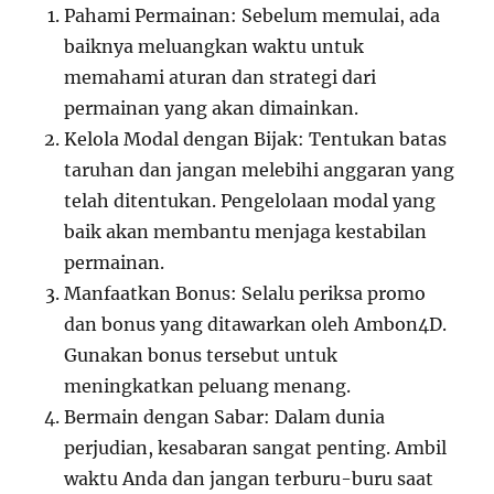
Pahami Permainan: Sebelum memulai, ada
baiknya meluangkan waktu untuk
memahami aturan dan strategi dari
permainan yang akan dimainkan.
Kelola Modal dengan Bijak: Tentukan batas
taruhan dan jangan melebihi anggaran yang
telah ditentukan. Pengelolaan modal yang
baik akan membantu menjaga kestabilan
permainan.
Manfaatkan Bonus: Selalu periksa promo
dan bonus yang ditawarkan oleh Ambon4D.
Gunakan bonus tersebut untuk
meningkatkan peluang menang.
Bermain dengan Sabar: Dalam dunia
perjudian, kesabaran sangat penting. Ambil
waktu Anda dan jangan terburu-buru saat