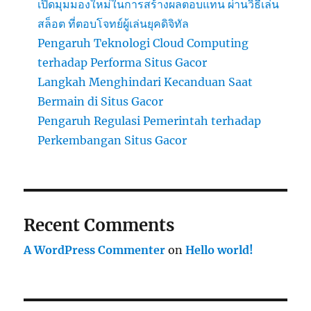
เปิดมุมมองใหม่ในการสร้างผลตอบแทน ผ่านวิธีเล่น
สล็อต ที่ตอบโจทย์ผู้เล่นยุคดิจิทัล
Pengaruh Teknologi Cloud Computing
terhadap Performa Situs Gacor
Langkah Menghindari Kecanduan Saat
Bermain di Situs Gacor
Pengaruh Regulasi Pemerintah terhadap
Perkembangan Situs Gacor
Recent Comments
A WordPress Commenter
on
Hello world!