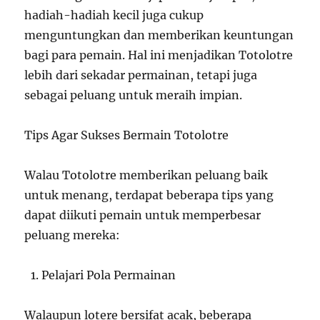
hadiah-hadiah kecil juga cukup
menguntungkan dan memberikan keuntungan
bagi para pemain. Hal ini menjadikan Totolotre
lebih dari sekadar permainan, tetapi juga
sebagai peluang untuk meraih impian.
Tips Agar Sukses Bermain Totolotre
Walau Totolotre memberikan peluang baik
untuk menang, terdapat beberapa tips yang
dapat diikuti pemain untuk memperbesar
peluang mereka:
Pelajari Pola Permainan
Walaupun lotere bersifat acak, beberapa