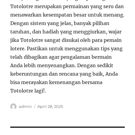
Totolotre merupakan permainan yang seru dan
menawarkan kesempatan besar untuk menang.
Dengan sistem yang jelas, banyak pilihan
taruhan, dan hadiah yang menggiurkan, wajar
jika Totolotre sangat disukai oleh para pemain
lotere. Pastikan untuk menggunakan tips yang
telah dibagikan agar pengalaman bermain
Anda lebih menyenangkan. Dengan sedikit
keberuntungan dan rencana yang baik, Anda
bisa merayakan kemenangan bersama
Totolotre lagi!.
Author
Posted
admin
April 28, 2025
on