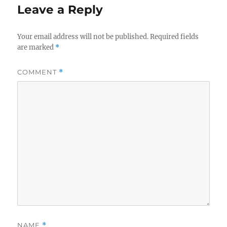
Leave a Reply
Your email address will not be published.
Required fields
are marked
*
COMMENT
*
NAME
*