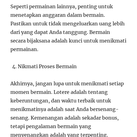
Seperti permainan lainnya, penting untuk
menetapkan anggaran dalam bermain.
Pastikan untuk tidak mengeluarkan uang lebih
dari yang dapat Anda tanggung. Bermain
secara bijaksana adalah kunci untuk menikmati
permainan.
Nikmati Proses Bermain
Akhirnya, jangan lupa untuk menikmati setiap
momen bermain. Lotere adalah tentang
keberuntungan, dan waktu terbaik untuk
menikmatinya adalah saat Anda bersenang-
senang. Kemenangan adalah sekadar bonus,
tetapi pengalaman bermain yang
menyenangkan adalah yang terpenting.