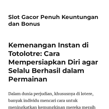
Slot Gacor Penuh Keuntungan
dan Bonus
Kemenangan Instan di
Totolotre: Cara
Mempersiapkan Diri agar
Selalu Berhasil dalam
Permainan
Dalam dunia perjudian, khususnya di lotere,
banyak individu mencari cara untuk
meningkatkan kemungkinan mereka meraih