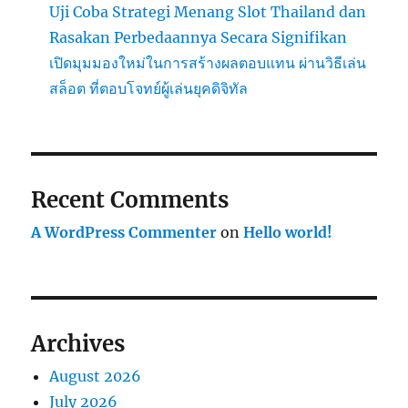
Uji Coba Strategi Menang Slot Thailand dan
Rasakan Perbedaannya Secara Signifikan
เปิดมุมมองใหม่ในการสร้างผลตอบแทน ผ่านวิธีเล่น
สล็อต ที่ตอบโจทย์ผู้เล่นยุคดิจิทัล
Recent Comments
A WordPress Commenter
on
Hello world!
Archives
August 2026
July 2026