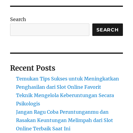
Search
SEARCH
Recent Posts
Temukan Tips Sukses untuk Meningkatkan
Penghasilan dari Slot Online Favorit
Teknik Mengelola Keberuntungan Secara
Psikologis
Jangan Ragu Coba Peruntunganmu dan
Rasakan Keuntungan Melimpah dari Slot
Online Terbaik Saat Ini