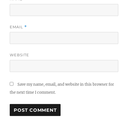
EMAIL
*
WEBSITE
Save my name, email, and website in this browser for
the next time I comment.