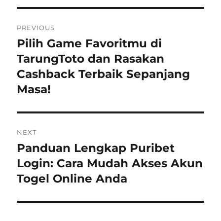
Post
PREVIOUS
navigation
Pilih Game Favoritmu di
Previous
post:
TarungToto dan Rasakan
Cashback Terbaik Sepanjang
Masa!
NEXT
Panduan Lengkap Puribet
Next
post:
Login: Cara Mudah Akses Akun
Togel Online Anda