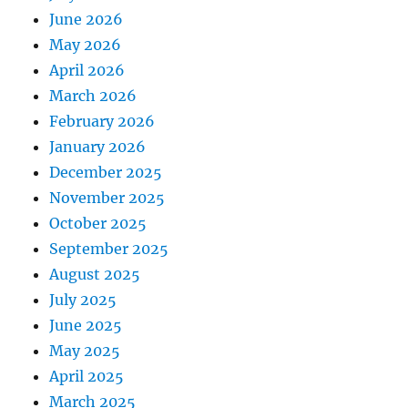
June 2026
May 2026
April 2026
March 2026
February 2026
January 2026
December 2025
November 2025
October 2025
September 2025
August 2025
July 2025
June 2025
May 2025
April 2025
March 2025