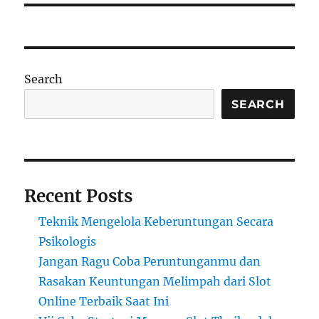
Search
SEARCH
Recent Posts
Teknik Mengelola Keberuntungan Secara
Psikologis
Jangan Ragu Coba Peruntunganmu dan
Rasakan Keuntungan Melimpah dari Slot
Online Terbaik Saat Ini