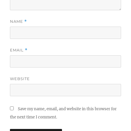
NAME
*
EMAIL
*
WEBSITE
Save my name, email, and website in this browser for
the next time I comment.