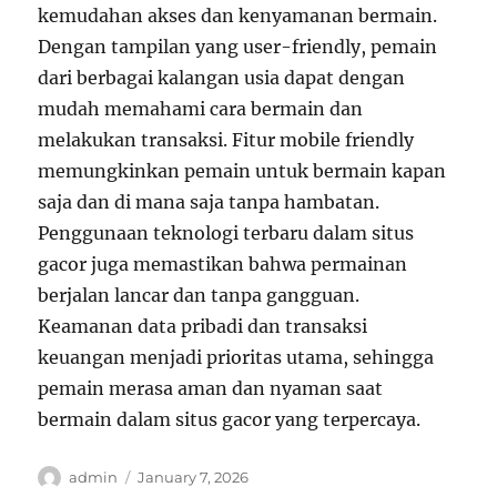
kemudahan akses dan kenyamanan bermain.
Dengan tampilan yang user-friendly, pemain
dari berbagai kalangan usia dapat dengan
mudah memahami cara bermain dan
melakukan transaksi. Fitur mobile friendly
memungkinkan pemain untuk bermain kapan
saja dan di mana saja tanpa hambatan.
Penggunaan teknologi terbaru dalam situs
gacor juga memastikan bahwa permainan
berjalan lancar dan tanpa gangguan.
Keamanan data pribadi dan transaksi
keuangan menjadi prioritas utama, sehingga
pemain merasa aman dan nyaman saat
bermain dalam situs gacor yang terpercaya.
Author
Posted
admin
January 7, 2026