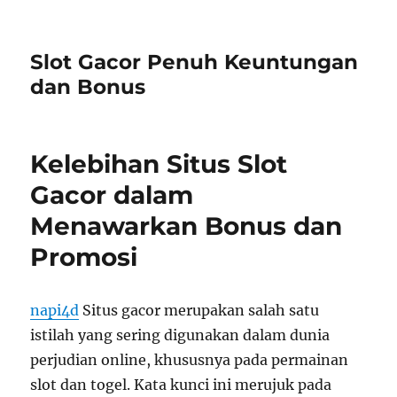
Slot Gacor Penuh Keuntungan
dan Bonus
Kelebihan Situs Slot
Gacor dalam
Menawarkan Bonus dan
Promosi
napi4d
Situs gacor merupakan salah satu
istilah yang sering digunakan dalam dunia
perjudian online, khususnya pada permainan
slot dan togel. Kata kunci ini merujuk pada