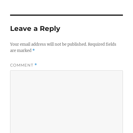
on
Leave a Reply
Your email address will not be published.
Required fields
are marked
*
COMMENT
*