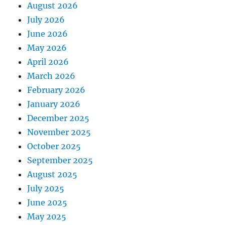
August 2026
July 2026
June 2026
May 2026
April 2026
March 2026
February 2026
January 2026
December 2025
November 2025
October 2025
September 2025
August 2025
July 2025
June 2025
May 2025