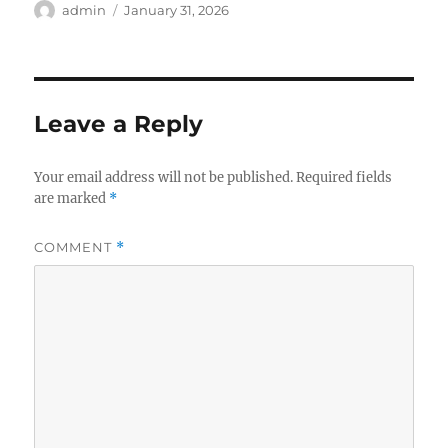
Author
Posted
admin
January 31, 2026
on
Leave a Reply
Your email address will not be published.
Required fields
are marked
*
COMMENT
*