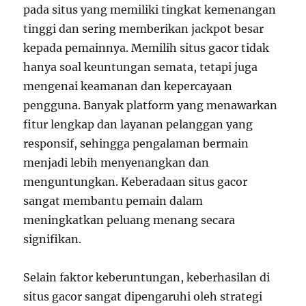
pada situs yang memiliki tingkat kemenangan
tinggi dan sering memberikan jackpot besar
kepada pemainnya. Memilih situs gacor tidak
hanya soal keuntungan semata, tetapi juga
mengenai keamanan dan kepercayaan
pengguna. Banyak platform yang menawarkan
fitur lengkap dan layanan pelanggan yang
responsif, sehingga pengalaman bermain
menjadi lebih menyenangkan dan
menguntungkan. Keberadaan situs gacor
sangat membantu pemain dalam
meningkatkan peluang menang secara
signifikan.
Selain faktor keberuntungan, keberhasilan di
situs gacor sangat dipengaruhi oleh strategi