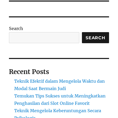
Search
SEARCH
Recent Posts
Teknik Efektif dalam Mengelola Waktu dan
Modal Saat Bermain Judi
Temukan Tips Sukses untuk Meningkatkan
Penghasilan dari Slot Online Favorit
Teknik Mengelola Keberuntungan Secara