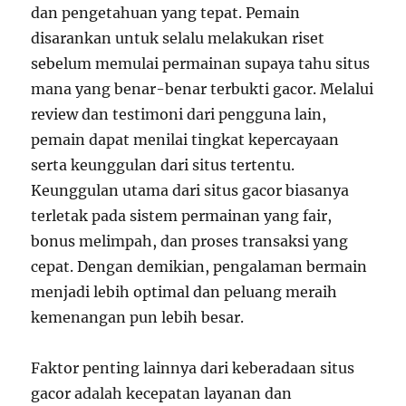
dan pengetahuan yang tepat. Pemain
disarankan untuk selalu melakukan riset
sebelum memulai permainan supaya tahu situs
mana yang benar-benar terbukti gacor. Melalui
review dan testimoni dari pengguna lain,
pemain dapat menilai tingkat kepercayaan
serta keunggulan dari situs tertentu.
Keunggulan utama dari situs gacor biasanya
terletak pada sistem permainan yang fair,
bonus melimpah, dan proses transaksi yang
cepat. Dengan demikian, pengalaman bermain
menjadi lebih optimal dan peluang meraih
kemenangan pun lebih besar.
Faktor penting lainnya dari keberadaan situs
gacor adalah kecepatan layanan dan