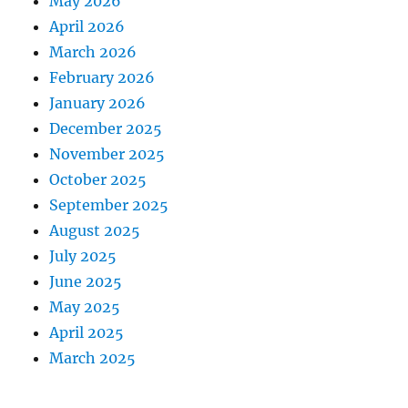
May 2026
April 2026
March 2026
February 2026
January 2026
December 2025
November 2025
October 2025
September 2025
August 2025
July 2025
June 2025
May 2025
April 2025
March 2025