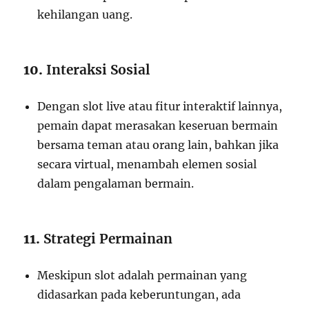
kehilangan uang.
10.
Interaksi Sosial
Dengan slot live atau fitur interaktif lainnya,
pemain dapat merasakan keseruan bermain
bersama teman atau orang lain, bahkan jika
secara virtual, menambah elemen sosial
dalam pengalaman bermain.
11.
Strategi Permainan
Meskipun slot adalah permainan yang
didasarkan pada keberuntungan, ada