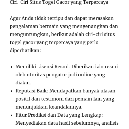
Ciri-Ciri Situs Togel Gacor yang Terpercaya
Agar Anda tidak tertipu dan dapat merasakan
pengalaman bermain yang menyenangkan dan
menguntungkan, berikut adalah ciri-ciri situs
togel gacor yang terpercaya yang perlu
diperhatikan:
Memiliki Lisensi Resmi: Diberikan izin resmi
oleh otoritas pengatur judi online yang
diakui.
Reputasi Baik: Mendapatkan banyak ulasan
positif dan testimoni dari pemain lain yang
menunjukkan keandalannya.
Fitur Prediksi dan Data yang Lengkap:
Menyediakan data hasil sebelumnya, analisis