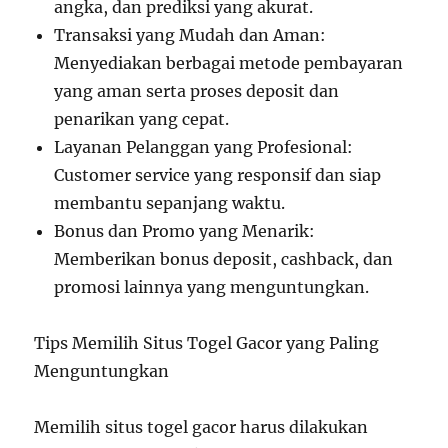
angka, dan prediksi yang akurat.
Transaksi yang Mudah dan Aman:
Menyediakan berbagai metode pembayaran
yang aman serta proses deposit dan
penarikan yang cepat.
Layanan Pelanggan yang Profesional:
Customer service yang responsif dan siap
membantu sepanjang waktu.
Bonus dan Promo yang Menarik:
Memberikan bonus deposit, cashback, dan
promosi lainnya yang menguntungkan.
Tips Memilih Situs Togel Gacor yang Paling
Menguntungkan
Memilih situs togel gacor harus dilakukan