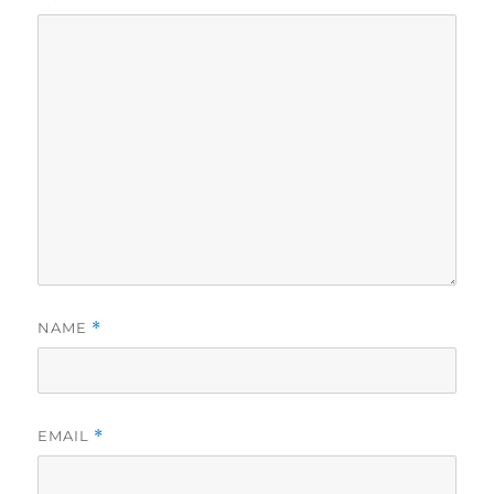
NAME
*
EMAIL
*