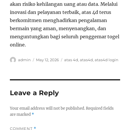
akan risiko kehilangan uang atau data. Melalui
inovasi dan pelayanan terbaik, atas 4d terus
berkomitmen menghadirkan pengalaman
bermain yang aman, menyenangkan, dan
menguntungkan bagi seluruh penggemar togel
online.
Author
Posted
Tags
admin
May 12, 2026
atas 4d
,
atas4d
,
atas4d login
on
Leave a Reply
Your email address will not be published.
Required fields
are marked
*
COMMENT
*