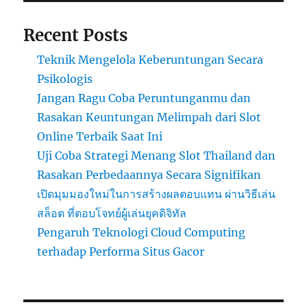
Recent Posts
Teknik Mengelola Keberuntungan Secara
Psikologis
Jangan Ragu Coba Peruntunganmu dan
Rasakan Keuntungan Melimpah dari Slot
Online Terbaik Saat Ini
Uji Coba Strategi Menang Slot Thailand dan
Rasakan Perbedaannya Secara Signifikan
เปิดมุมมองใหม่ในการสร้างผลตอบแทน ผ่านวิธีเล่น
สล็อต ที่ตอบโจทย์ผู้เล่นยุคดิจิทัล
Pengaruh Teknologi Cloud Computing
terhadap Performa Situs Gacor