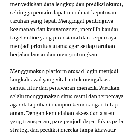
menyediakan data lengkap dan prediksi akurat,
sehingga pemain dapat membuat keputusan
taruhan yang tepat. Mengingat pentingnya
keamanan dan kenyamanan, memilih bandar
togel online yang profesional dan terpercaya
menjadi prioritas utama agar setiap taruhan
berjalan lancar dan menguntungkan.
Menggunakan platform atas4d login menjadi
langkah awal yang vital untuk mengakses
semua fitur dan penawaran menarik. Pastikan
selalu menggunakan situs resmi dan terpercaya
agar data pribadi maupun kemenangan tetap
aman. Dengan kemudahan akses dan sistem
yang transparan, para penjudi dapat fokus pada
strategi dan prediksi mereka tanpa khawatir