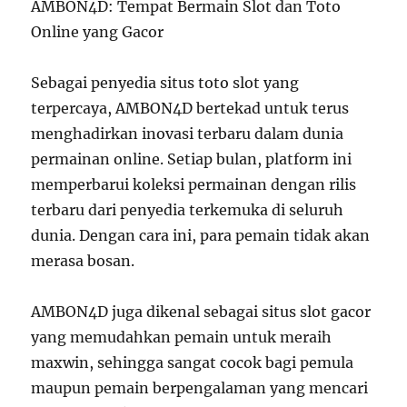
AMBON4D: Tempat Bermain Slot dan Toto
Online yang Gacor
Sebagai penyedia situs toto slot yang
terpercaya, AMBON4D bertekad untuk terus
menghadirkan inovasi terbaru dalam dunia
permainan online. Setiap bulan, platform ini
memperbarui koleksi permainan dengan rilis
terbaru dari penyedia terkemuka di seluruh
dunia. Dengan cara ini, para pemain tidak akan
merasa bosan.
AMBON4D juga dikenal sebagai situs slot gacor
yang memudahkan pemain untuk meraih
maxwin, sehingga sangat cocok bagi pemula
maupun pemain berpengalaman yang mencari