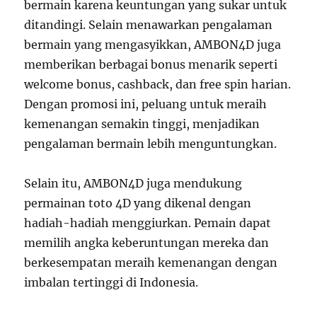
bermain karena keuntungan yang sukar untuk
ditandingi. Selain menawarkan pengalaman
bermain yang mengasyikkan, AMBON4D juga
memberikan berbagai bonus menarik seperti
welcome bonus, cashback, dan free spin harian.
Dengan promosi ini, peluang untuk meraih
kemenangan semakin tinggi, menjadikan
pengalaman bermain lebih menguntungkan.
Selain itu, AMBON4D juga mendukung
permainan toto 4D yang dikenal dengan
hadiah-hadiah menggiurkan. Pemain dapat
memilih angka keberuntungan mereka dan
berkesempatan meraih kemenangan dengan
imbalan tertinggi di Indonesia.