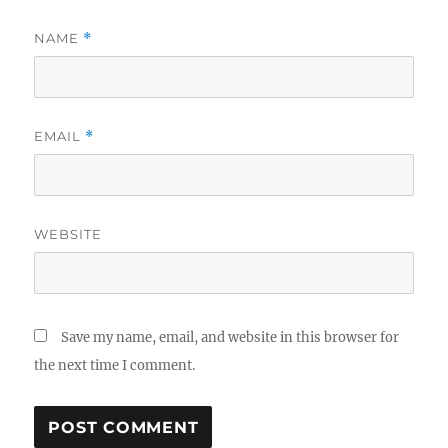
NAME
*
EMAIL
*
WEBSITE
Save my name, email, and website in this browser for
the next time I comment.