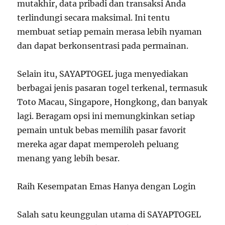
mutakhir, data pribadi dan transaksi Anda
terlindungi secara maksimal. Ini tentu
membuat setiap pemain merasa lebih nyaman
dan dapat berkonsentrasi pada permainan.
Selain itu, SAYAPTOGEL juga menyediakan
berbagai jenis pasaran togel terkenal, termasuk
Toto Macau, Singapore, Hongkong, dan banyak
lagi. Beragam opsi ini memungkinkan setiap
pemain untuk bebas memilih pasar favorit
mereka agar dapat memperoleh peluang
menang yang lebih besar.
Raih Kesempatan Emas Hanya dengan Login
Salah satu keunggulan utama di SAYAPTOGEL