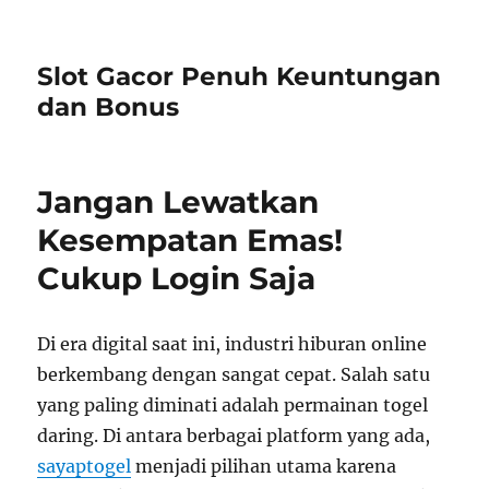
Slot Gacor Penuh Keuntungan
dan Bonus
Jangan Lewatkan
Kesempatan Emas!
Cukup Login Saja
Di era digital saat ini, industri hiburan online
berkembang dengan sangat cepat. Salah satu
yang paling diminati adalah permainan togel
daring. Di antara berbagai platform yang ada,
sayaptogel
menjadi pilihan utama karena