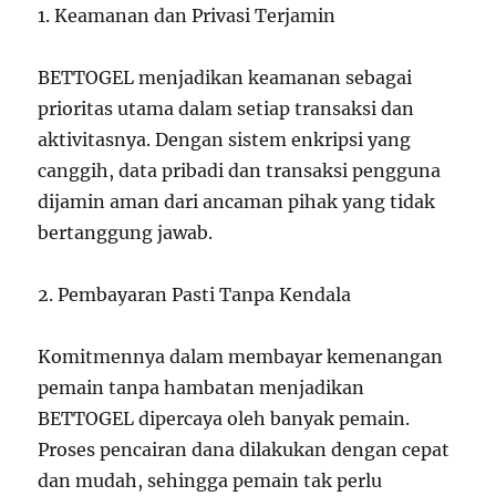
1. Keamanan dan Privasi Terjamin
BETTOGEL menjadikan keamanan sebagai
prioritas utama dalam setiap transaksi dan
aktivitasnya. Dengan sistem enkripsi yang
canggih, data pribadi dan transaksi pengguna
dijamin aman dari ancaman pihak yang tidak
bertanggung jawab.
2. Pembayaran Pasti Tanpa Kendala
Komitmennya dalam membayar kemenangan
pemain tanpa hambatan menjadikan
BETTOGEL dipercaya oleh banyak pemain.
Proses pencairan dana dilakukan dengan cepat
dan mudah, sehingga pemain tak perlu