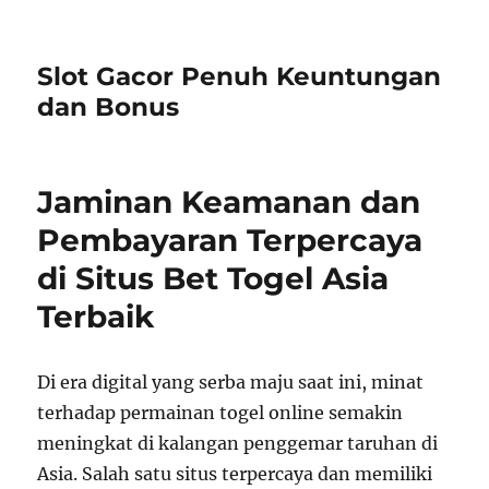
Slot Gacor Penuh Keuntungan
dan Bonus
Jaminan Keamanan dan
Pembayaran Terpercaya
di Situs Bet Togel Asia
Terbaik
Di era digital yang serba maju saat ini, minat
terhadap permainan togel online semakin
meningkat di kalangan penggemar taruhan di
Asia. Salah satu situs terpercaya dan memiliki