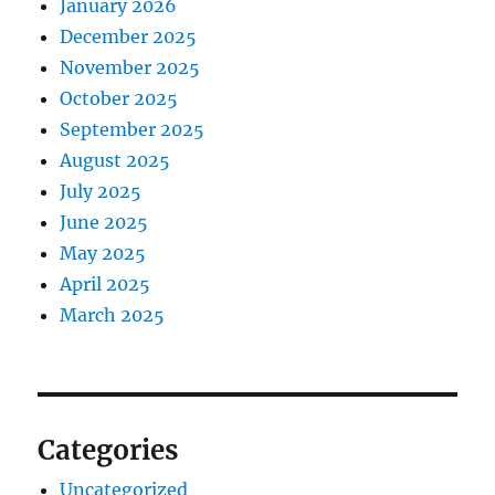
January 2026
December 2025
November 2025
October 2025
September 2025
August 2025
July 2025
June 2025
May 2025
April 2025
March 2025
Categories
Uncategorized