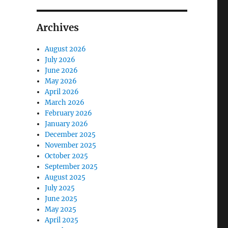
Archives
August 2026
July 2026
June 2026
May 2026
April 2026
March 2026
February 2026
January 2026
December 2025
November 2025
October 2025
September 2025
August 2025
July 2025
June 2025
May 2025
April 2025