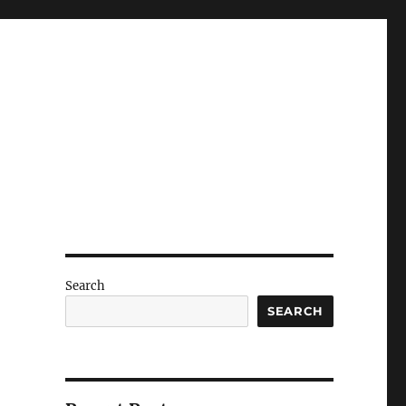
Search
SEARCH