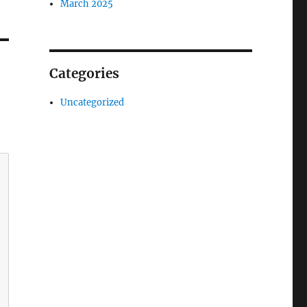
March 2025
Categories
Uncategorized