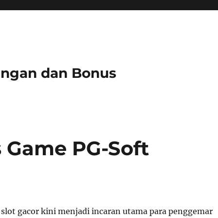
ungan dan Bonus
s Game PG-Soft
 slot gacor kini menjadi incaran utama para penggemar