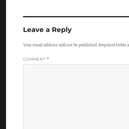
Leave a Reply
Your email address will not be published.
Required fields
COMMENT
*