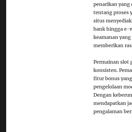
penarikan yang 
tentang proses y
situs menyediak
bank hingga e-
keamanan yang c
memberikan rasa
Permainan slot 
konsisten. Pema
fitur bonus yang
pengelolaan mod
Dengan keberun
mendapatkan jac
pengalaman be