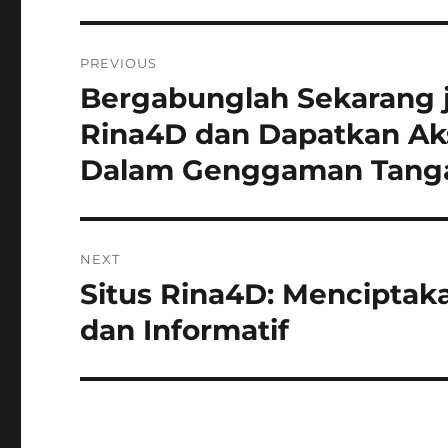
Post
PREVIOUS
navigation
Bergabunglah Sekarang j
Previous
post:
Rina4D dan Dapatkan Ak
Dalam Genggaman Tang
NEXT
Situs Rina4D: Menciptak
Next
post:
dan Informatif