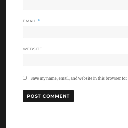
EMAIL
*
WEBSITE
Save my name, email, and website in this browser for