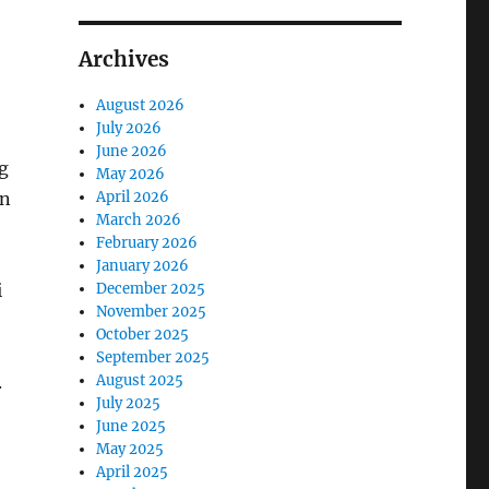
Archives
August 2026
July 2026
June 2026
g
May 2026
in
April 2026
March 2026
February 2026
January 2026
i
December 2025
November 2025
October 2025
September 2025
.
August 2025
July 2025
June 2025
May 2025
April 2025