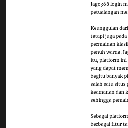
Jago368 login 
petualangan me
Keunggulan dari
tetapi juga pada
permainan klasi
penuh warna, Ja
itu, platform i
yang dapat mem
begitu banyak p
salah satu situs
keamanan dan k
sehingga pemai
Sebagai platfor
berbagai fitur