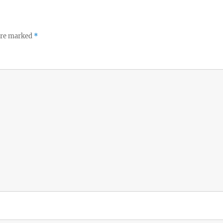
 are marked
*