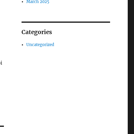
March 2025
Categories
Uncategorized
i