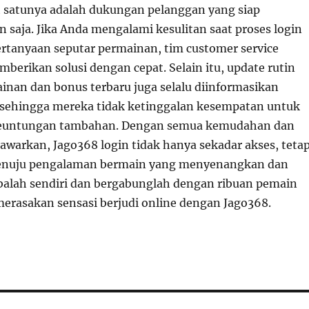
 satunya adalah dukungan pelanggan yang siap
saja. Jika Anda mengalami kesulitan saat proses login
ertanyaan seputar permainan, tim customer service
berikan solusi dengan cepat. Selain itu, update rutin
nan dan bonus terbaru juga selalu diinformasikan
sehingga mereka tidak ketinggalan kesempatan untuk
euntungan tambahan. Dengan semua kemudahan dan
itawarkan, Jago368 login tidak hanya sekadar akses, tetap
enuju pengalaman bermain yang menyenangkan dan
alah sendiri dan bergabunglah dengan ribuan pemain
merasakan sensasi berjudi online dengan Jago368.