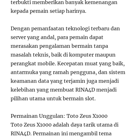
terbukti memberikan banyak kemenangan
kepada pemain setiap harinya.
Dengan pemanfaatan teknologi terbaru dan
server yang andal, para pemain dapat
merasakan pengalaman bermain tanpa
masalah teknis, baik di komputer maupun
perangkat mobile. Kecepatan muat yang baik,
antarmuka yang ramah pengguna, dan sistem
keamanan data yang terjamin juga menjadi
kelebihan yang membuat RINA4D menjadi
pilihan utama untuk bermain slot.
Permainan Unggulan: Toto Zeus X1000
Toto Zeus X1000 adalah daya tarik utama di
RINA4D. Permainan ini mengambil tema