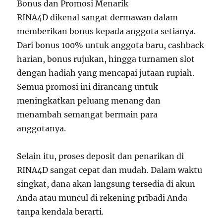
Bonus dan Promosi Menarik
RINA4D dikenal sangat dermawan dalam
memberikan bonus kepada anggota setianya.
Dari bonus 100% untuk anggota baru, cashback
harian, bonus rujukan, hingga turnamen slot
dengan hadiah yang mencapai jutaan rupiah.
Semua promosi ini dirancang untuk
meningkatkan peluang menang dan
menambah semangat bermain para
anggotanya.
Selain itu, proses deposit dan penarikan di
RINA4D sangat cepat dan mudah. Dalam waktu
singkat, dana akan langsung tersedia di akun
Anda atau muncul di rekening pribadi Anda
tanpa kendala berarti.