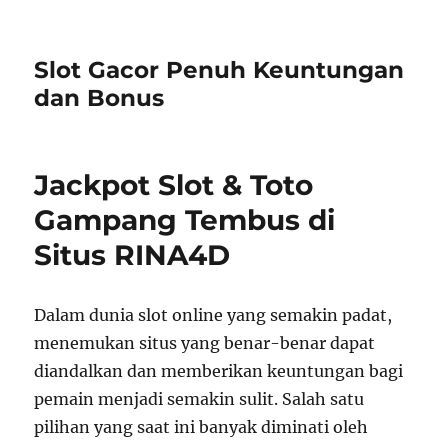
Slot Gacor Penuh Keuntungan
dan Bonus
Jackpot Slot & Toto
Gampang Tembus di
Situs RINA4D
Dalam dunia slot online yang semakin padat,
menemukan situs yang benar-benar dapat
diandalkan dan memberikan keuntungan bagi
pemain menjadi semakin sulit. Salah satu
pilihan yang saat ini banyak diminati oleh