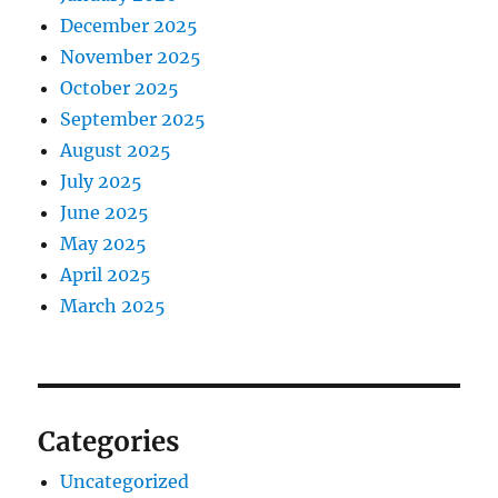
December 2025
November 2025
October 2025
September 2025
August 2025
July 2025
June 2025
May 2025
April 2025
March 2025
Categories
Uncategorized