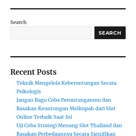
Search
SEARCH
Recent Posts
Teknik Mengelola Keberuntungan Secara
Psikologis
Jangan Ragu Coba Peruntunganmu dan
Rasakan Keuntungan Melimpah dari Slot
Online Terbaik Saat Ini
Uji Coba Strategi Menang Slot Thailand dan
Rasakan Perbedaannya Secara Signifikan