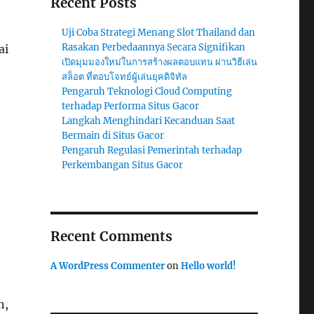
Recent Posts
Uji Coba Strategi Menang Slot Thailand dan
Rasakan Perbedaannya Secara Signifikan
ai
เปิดมุมมองใหม่ในการสร้างผลตอบแทน ผ่านวิธีเล่น
สล็อต ที่ตอบโจทย์ผู้เล่นยุคดิจิทัล
Pengaruh Teknologi Cloud Computing
terhadap Performa Situs Gacor
Langkah Menghindari Kecanduan Saat
Bermain di Situs Gacor
Pengaruh Regulasi Pemerintah terhadap
Perkembangan Situs Gacor
Recent Comments
A WordPress Commenter
on
Hello world!
n,