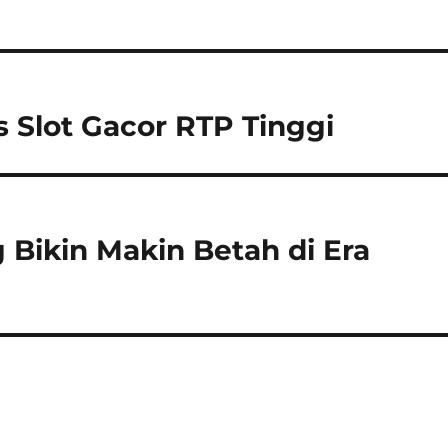
s Slot Gacor RTP Tinggi
 Bikin Makin Betah di Era