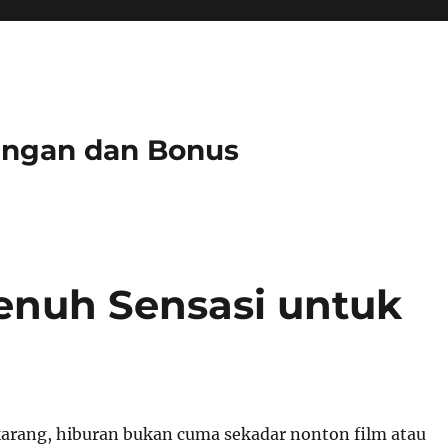
ungan dan Bonus
Penuh Sensasi untuk
ekarang, hiburan bukan cuma sekadar nonton film atau