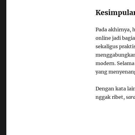
Kesimpula
Pada akhirnya, 
online jadi bag
sekaligus prakti
menggabungkan 
modern. Selama d
yang menyenangk
Dengan kata lain
nggak ribet,
sar