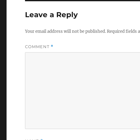
Leave a Reply
Your email address will not be published.
Required fields
COMMENT
*