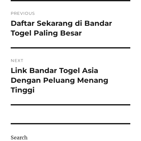
Post
PREVIOUS
navigation
Daftar Sekarang di Bandar
Previous
post:
Togel Paling Besar
NEXT
Link Bandar Togel Asia
Next
post:
Dengan Peluang Menang
Tinggi
Search