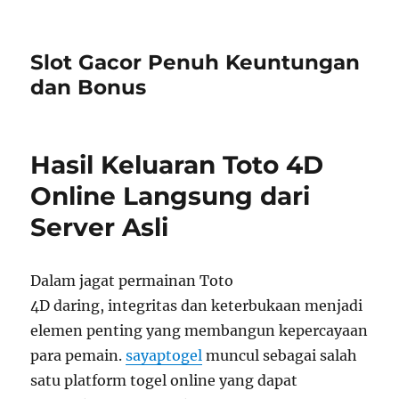
Slot Gacor Penuh Keuntungan
dan Bonus
Hasil Keluaran Toto 4D
Online Langsung dari
Server Asli
Dalam jagat permainan Toto
4D daring, integritas dan keterbukaan menjadi
elemen penting yang membangun kepercayaan
para pemain.
sayaptogel
muncul sebagai salah
satu platform togel online yang dapat