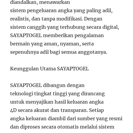
diandalkan, menawarkan
sistem pengeluaran angka yang paling adil,
realistis, dan tanpa modifikasi. Dengan
sistem canggih yang terhubung secara digital,
SAYAPTOGEL memberikan pengalaman
bermain yang aman, nyaman, serta
sepenuhnya adil bagi semua anggotanya.
Keunggulan Utama SAYAPTOGEL
SAYAPTOGEL dibangun dengan
teknologi tingkat tinggi yang dirancang
untuk menyajikan hasil keluaran angka
4D secara akurat dan transparan. Setiap
angka keluaran diambil dari sumber yang resmi
dan diproses secara otomatis melalui sistem