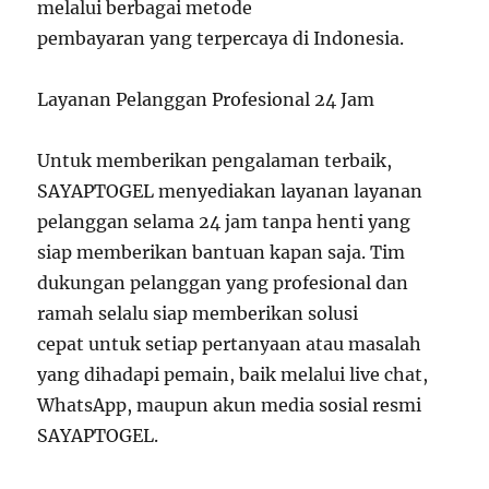
melalui berbagai metode
pembayaran yang terpercaya di Indonesia.
Layanan Pelanggan Profesional 24 Jam
Untuk memberikan pengalaman terbaik,
SAYAPTOGEL menyediakan layanan layanan
pelanggan selama 24 jam tanpa henti yang
siap memberikan bantuan kapan saja. Tim
dukungan pelanggan yang profesional dan
ramah selalu siap memberikan solusi
cepat untuk setiap pertanyaan atau masalah
yang dihadapi pemain, baik melalui live chat,
WhatsApp, maupun akun media sosial resmi
SAYAPTOGEL.