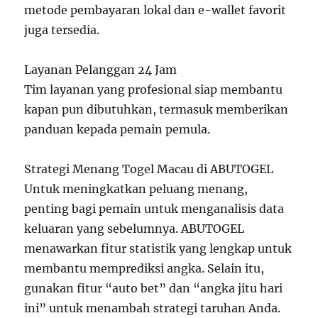
metode pembayaran lokal dan e-wallet favorit
juga tersedia.
Layanan Pelanggan 24 Jam
Tim layanan yang profesional siap membantu
kapan pun dibutuhkan, termasuk memberikan
panduan kepada pemain pemula.
Strategi Menang Togel Macau di ABUTOGEL
Untuk meningkatkan peluang menang,
penting bagi pemain untuk menganalisis data
keluaran yang sebelumnya. ABUTOGEL
menawarkan fitur statistik yang lengkap untuk
membantu memprediksi angka. Selain itu,
gunakan fitur “auto bet” dan “angka jitu hari
ini” untuk menambah strategi taruhan Anda.