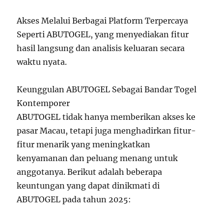
Akses Melalui Berbagai Platform Terpercaya
Seperti ABUTOGEL, yang menyediakan fitur
hasil langsung dan analisis keluaran secara
waktu nyata.
Keunggulan ABUTOGEL Sebagai Bandar Togel
Kontemporer
ABUTOGEL tidak hanya memberikan akses ke
pasar Macau, tetapi juga menghadirkan fitur-
fitur menarik yang meningkatkan
kenyamanan dan peluang menang untuk
anggotanya. Berikut adalah beberapa
keuntungan yang dapat dinikmati di
ABUTOGEL pada tahun 2025: