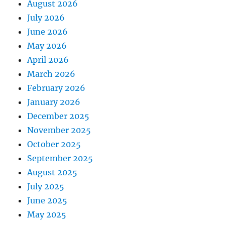
August 2026
July 2026
June 2026
May 2026
April 2026
March 2026
February 2026
January 2026
December 2025
November 2025
October 2025
September 2025
August 2025
July 2025
June 2025
May 2025