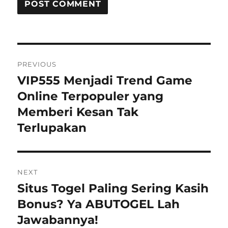
Post
PREVIOUS
navigation
VIP555 Menjadi Trend Game
Previous
post:
Online Terpopuler yang
Memberi Kesan Tak
Terlupakan
NEXT
Situs Togel Paling Sering Kasih
Next
post:
Bonus? Ya ABUTOGEL Lah
Jawabannya!