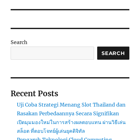
Search
SEARCH
Recent Posts
Uji Coba Strategi Menang Slot Thailand dan
Rasakan Perbedaannya Secara Signifikan
เปิดมุมมองใหม่ในการสร้างผลตอบแทน ผ่านวิธีเล่น
สล็อต ที่ตอบโจทย์ผู้เล่นยุคดิจิทัล
Pengaruh Teknologi Cloud Computing