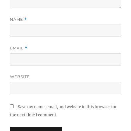
NAME
*
EMAIL
*
WEBSITE
Save my name, email, and website in this browser for
the next time I comment.