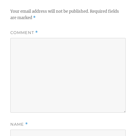
Your email address will not be published.
Required fields
are marked
*
COMMENT
*
NAME
*