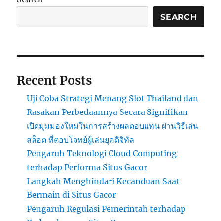
SEARCH
Recent Posts
Uji Coba Strategi Menang Slot Thailand dan
Rasakan Perbedaannya Secara Signifikan
เปิดมุมมองใหม่ในการสร้างผลตอบแทน ผ่านวิธีเล่น
สล็อต ที่ตอบโจทย์ผู้เล่นยุคดิจิทัล
Pengaruh Teknologi Cloud Computing
terhadap Performa Situs Gacor
Langkah Menghindari Kecanduan Saat
Bermain di Situs Gacor
Pengaruh Regulasi Pemerintah terhadap