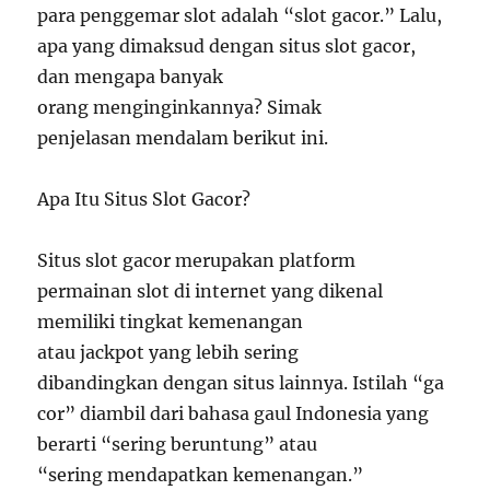
para penggemar slot adalah “slot gacor.” Lalu,
apa yang dimaksud dengan situs slot gacor,
dan mengapa banyak
orang menginginkannya? Simak
penjelasan mendalam berikut ini.
Apa Itu Situs Slot Gacor?
Situs slot gacor merupakan platform
permainan slot di internet yang dikenal
memiliki tingkat kemenangan
atau jackpot yang lebih sering
dibandingkan dengan situs lainnya. Istilah “ga
cor” diambil dari bahasa gaul Indonesia yang
berarti “sering beruntung” atau
“sering mendapatkan kemenangan.”