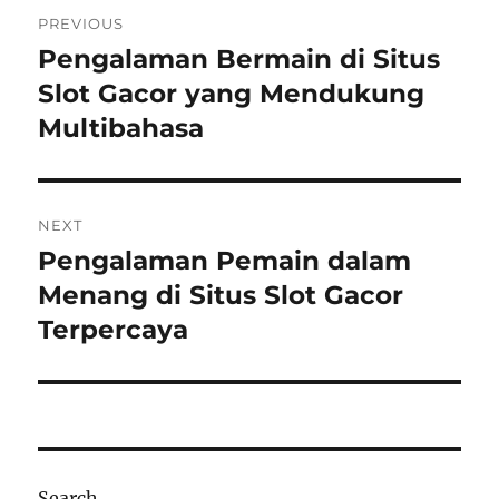
Post
PREVIOUS
navigation
Pengalaman Bermain di Situs
Previous
post:
Slot Gacor yang Mendukung
Multibahasa
NEXT
Pengalaman Pemain dalam
Next
post:
Menang di Situs Slot Gacor
Terpercaya
Search