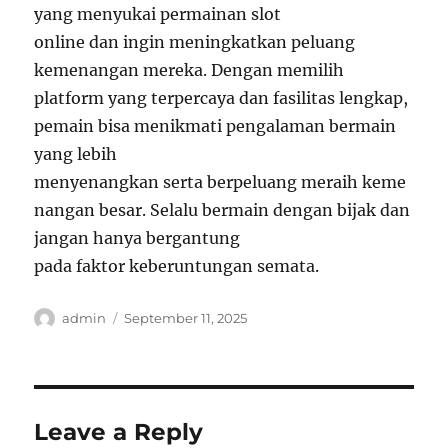
yang menyukai permainan slot
online dan ingin meningkatkan peluang
kemenangan mereka. Dengan memilih
platform yang terpercaya dan fasilitas lengkap,
pemain bisa menikmati pengalaman bermain
yang lebih
menyenangkan serta berpeluang meraih keme
nangan besar. Selalu bermain dengan bijak dan
jangan hanya bergantung
pada faktor keberuntungan semata.
Author
Posted
admin
September 11, 2025
on
Leave a Reply