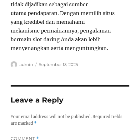
tidak dijadikan sebagai sumber
utama pendapatan. Dengan memilih situs
yang kredibel dan memahami
mekanisme permainannya, pengalaman
bermain slot daring Anda akan lebih
menyenangkan serta menguntungkan.
Author
Posted
admin
September 13, 2025
on
Leave a Reply
Your email address will not be published.
Required fields
are marked
*
COMMENT
*