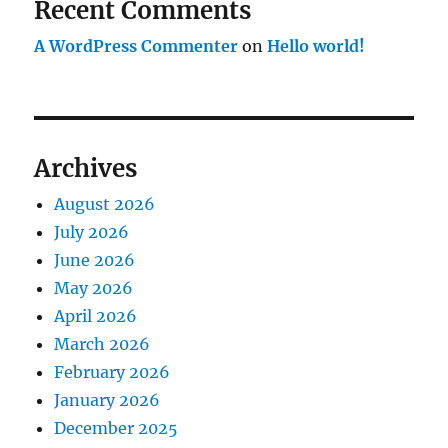
Recent Comments
A WordPress Commenter
on
Hello world!
Archives
August 2026
July 2026
June 2026
May 2026
April 2026
March 2026
February 2026
January 2026
December 2025