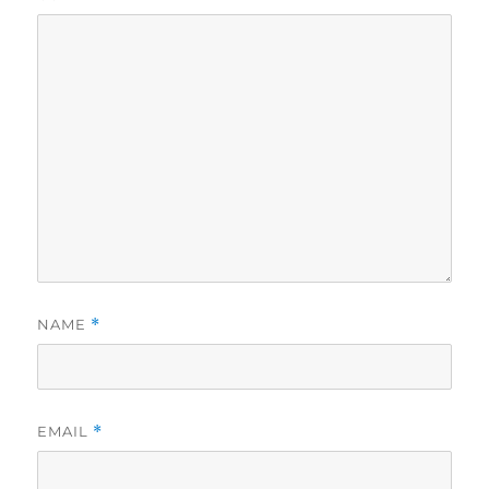
NAME
*
EMAIL
*