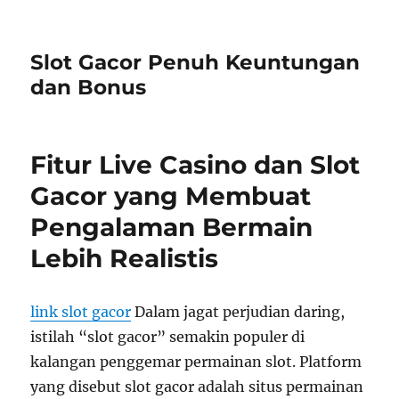
Slot Gacor Penuh Keuntungan
dan Bonus
Fitur Live Casino dan Slot
Gacor yang Membuat
Pengalaman Bermain
Lebih Realistis
link slot gacor
Dalam jagat perjudian daring,
istilah “slot gacor” semakin populer di
kalangan penggemar permainan slot. Platform
yang disebut slot gacor adalah situs permainan