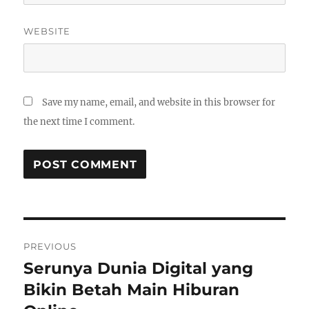
WEBSITE
Save my name, email, and website in this browser for
the next time I comment.
Post
PREVIOUS
navigation
Serunya Dunia Digital yang
Previous
post:
Bikin Betah Main Hiburan