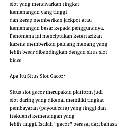
slot yang menawarkan tingkat
kemenangan yang tinggi
dan kerap memberikan jackpot atau
kemenangan besar kepada penggunanya.
Fenomena ini menciptakan ketertarikan
karena memberikan peluang menang yang
lebih besar dibandingkan dengan situs slot
biasa.
Apa Itu Situs Slot Gacor?
Situs slot gacor merupakan platform judi
slot daring yang dikenal memiliki tingkat
pembayaran (payout rate) yang tinggi dan
frekuensi kemenangan yang
lebih tinggi. Istilah “gacor” berasal dari bahasa