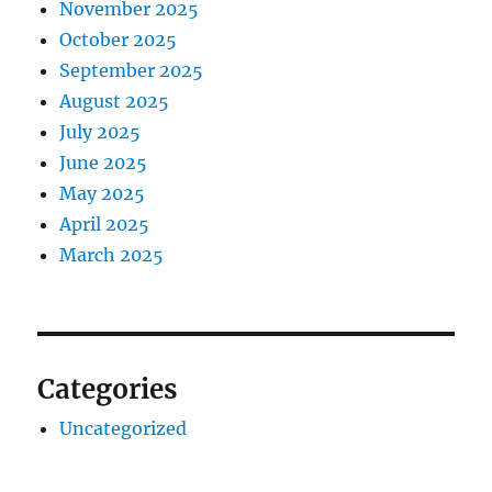
November 2025
October 2025
September 2025
August 2025
July 2025
June 2025
May 2025
April 2025
March 2025
Categories
Uncategorized