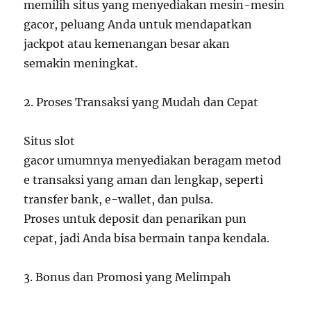
memilih situs yang menyediakan mesin-mesin
gacor, peluang Anda untuk mendapatkan
jackpot atau kemenangan besar akan
semakin meningkat.
2. Proses Transaksi yang Mudah dan Cepat
Situs slot
gacor umumnya menyediakan beragam metod
e transaksi yang aman dan lengkap, seperti
transfer bank, e-wallet, dan pulsa.
Proses untuk deposit dan penarikan pun
cepat, jadi Anda bisa bermain tanpa kendala.
3. Bonus dan Promosi yang Melimpah