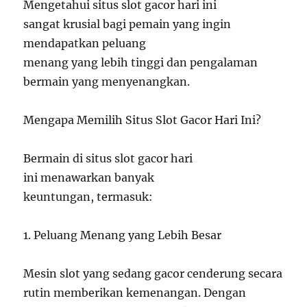
Mengetahui situs slot gacor hari ini
sangat krusial bagi pemain yang ingin
mendapatkan peluang
menang yang lebih tinggi dan pengalaman
bermain yang menyenangkan.
Mengapa Memilih Situs Slot Gacor Hari Ini?
Bermain di situs slot gacor hari
ini menawarkan banyak
keuntungan, termasuk:
1. Peluang Menang yang Lebih Besar
Mesin slot yang sedang gacor cenderung secara
rutin memberikan kemenangan. Dengan