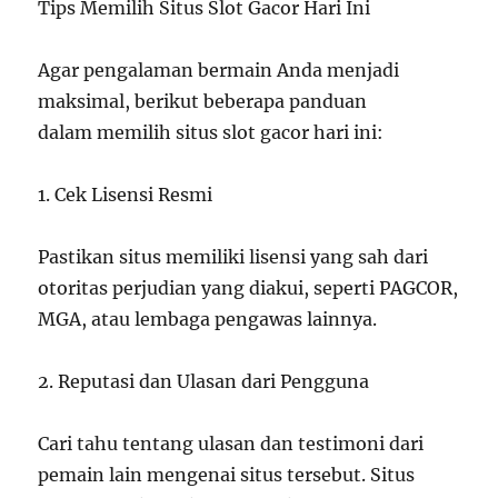
Tips Memilih Situs Slot Gacor Hari Ini
Agar pengalaman bermain Anda menjadi
maksimal, berikut beberapa panduan
dalam memilih situs slot gacor hari ini:
1. Cek Lisensi Resmi
Pastikan situs memiliki lisensi yang sah dari
otoritas perjudian yang diakui, seperti PAGCOR,
MGA, atau lembaga pengawas lainnya.
2. Reputasi dan Ulasan dari Pengguna
Cari tahu tentang ulasan dan testimoni dari
pemain lain mengenai situs tersebut. Situs