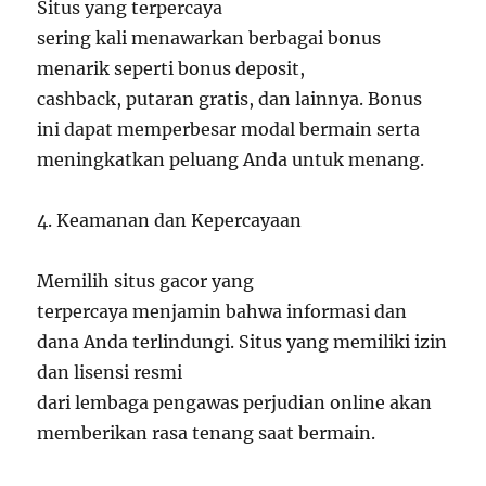
Situs yang terpercaya
sering kali menawarkan berbagai bonus
menarik seperti bonus deposit,
cashback, putaran gratis, dan lainnya. Bonus
ini dapat memperbesar modal bermain serta
meningkatkan peluang Anda untuk menang.
4. Keamanan dan Kepercayaan
Memilih situs gacor yang
terpercaya menjamin bahwa informasi dan
dana Anda terlindungi. Situs yang memiliki izin
dan lisensi resmi
dari lembaga pengawas perjudian online akan
memberikan rasa tenang saat bermain.