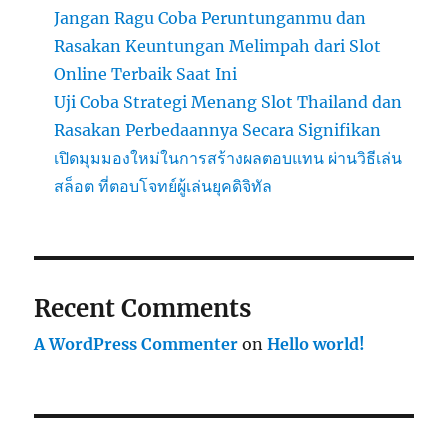
Jangan Ragu Coba Peruntunganmu dan
Rasakan Keuntungan Melimpah dari Slot
Online Terbaik Saat Ini
Uji Coba Strategi Menang Slot Thailand dan
Rasakan Perbedaannya Secara Signifikan
เปิดมุมมองใหม่ในการสร้างผลตอบแทน ผ่านวิธีเล่น
สล็อต ที่ตอบโจทย์ผู้เล่นยุคดิจิทัล
Recent Comments
A WordPress Commenter
on
Hello world!