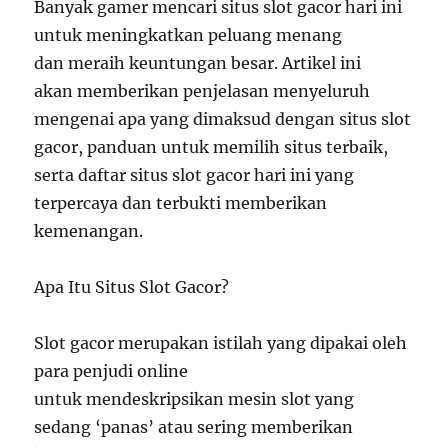
Banyak gamer mencari situs slot gacor hari ini
untuk meningkatkan peluang menang
dan meraih keuntungan besar. Artikel ini
akan memberikan penjelasan menyeluruh
mengenai apa yang dimaksud dengan situs slot
gacor, panduan untuk memilih situs terbaik,
serta daftar situs slot gacor hari ini yang
terpercaya dan terbukti memberikan
kemenangan.
Apa Itu Situs Slot Gacor?
Slot gacor merupakan istilah yang dipakai oleh
para penjudi online
untuk mendeskripsikan mesin slot yang
sedang ‘panas’ atau sering memberikan