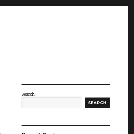
Search
SEARCH
n