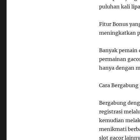
puluhan kali lipa
Fitur Bonus yan
meningkatkan p
Banyak pemain d
permainan gaco
hanya dengan mo
Cara Bergabung
Bergabung deng
registrasi melal
kemudian melaku
menikmati berba
slot gacor lainny