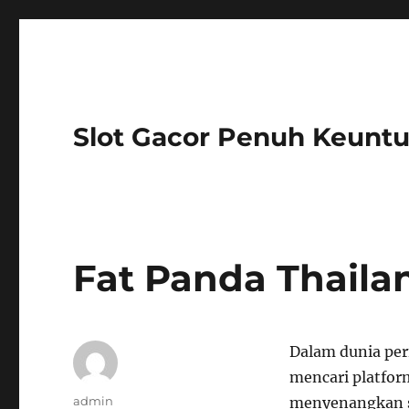
Slot Gacor Penuh Keunt
Fat Panda Thailan
Dalam dunia perm
mencari platfo
Author
admin
menyenangkan se