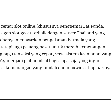
gemar slot online, khususnya penggemar Fat Panda,
agen slot gacor terbaik dengan server Thailand yang
dak hanya menawarkan pengalaman bermain yang
tetapi juga peluang besar untuk meraih kemenangan.
ngkap, transaksi yang cepat, serta sistem keamanan yan
9 menjadi pilihan ideal bagi siapa saja yang ingin
asi kemenangan yang mudah dan maxwin setiap harinya