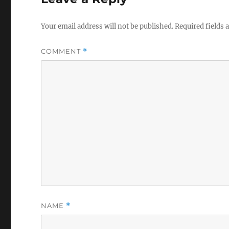
Your email address will not be published.
Required fields
COMMENT
*
NAME
*