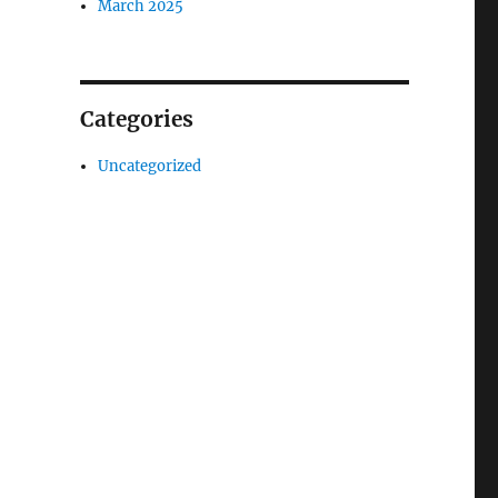
March 2025
Categories
Uncategorized