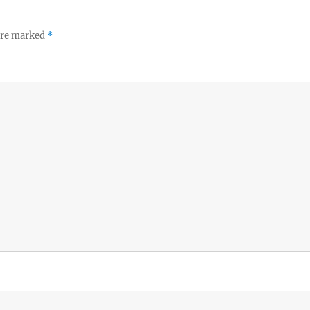
 are marked
*