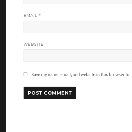
EMAIL
*
WEBSITE
Save my name, email, and website in this browser for