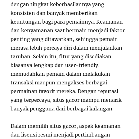
dengan tingkat keberhasilannya yang
konsisten dan banyak memberikan
keuntungan bagi para pemainnya. Keamanan
dan kenyamanan saat bermain menjadi faktor
penting yang ditawarkan, sehingga pemain
merasa lebih percaya diri dalam menjalankan
taruhan. Selain itu, fitur yang disediakan
biasanya lengkap dan user-friendly,
memudahkan pemain dalam melakukan
transaksi maupun mengakses berbagai
permainan favorit mereka. Dengan reputasi
yang terpercaya, situs gacor mampu menarik
banyak pengguna dari berbagai kalangan.
Dalam memilih situs gacor, aspek keamanan
dan lisensi resmi menjadi pertimbangan