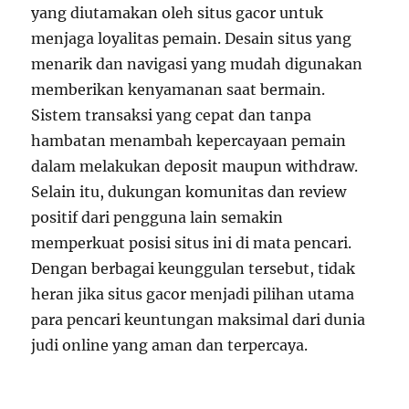
yang diutamakan oleh situs gacor untuk
menjaga loyalitas pemain. Desain situs yang
menarik dan navigasi yang mudah digunakan
memberikan kenyamanan saat bermain.
Sistem transaksi yang cepat dan tanpa
hambatan menambah kepercayaan pemain
dalam melakukan deposit maupun withdraw.
Selain itu, dukungan komunitas dan review
positif dari pengguna lain semakin
memperkuat posisi situs ini di mata pencari.
Dengan berbagai keunggulan tersebut, tidak
heran jika situs gacor menjadi pilihan utama
para pencari keuntungan maksimal dari dunia
judi online yang aman dan terpercaya.