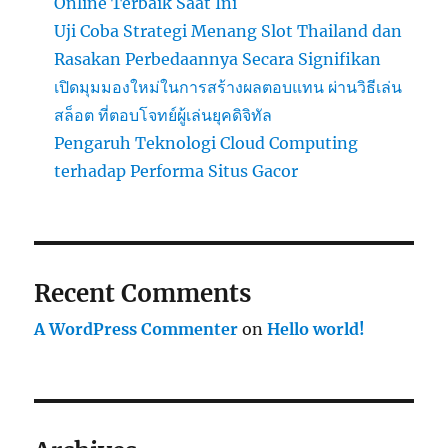
Online Terbaik Saat Ini
Uji Coba Strategi Menang Slot Thailand dan
Rasakan Perbedaannya Secara Signifikan
เปิดมุมมองใหม่ในการสร้างผลตอบแทน ผ่านวิธีเล่น
สล็อต ที่ตอบโจทย์ผู้เล่นยุคดิจิทัล
Pengaruh Teknologi Cloud Computing
terhadap Performa Situs Gacor
Recent Comments
A WordPress Commenter
on
Hello world!